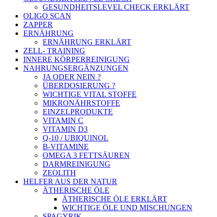
GESUNDHEITSLEVEL CHECK ERKLÄRT
OLIGO SCAN
ZAPPER
ERNÄHRUNG
ERNÄHRUNG ERKLÄRT
ZELL- TRAINING
INNERE KÖRPERREINIGUNG
NAHRUNGSERGÄNZUNGEN
JA ODER NEIN ?
ÜBERDOSIERUNG ?
WICHTIGE VITAL STOFFE
MIKRONÄHRSTOFFE
EINZELPRODUKTE
VITAMIN C
VITAMIN D3
Q-10 / UBIQUINOL
B-VITAMINE
OMEGA 3 FETTSÄUREN
DARMREINIGUNG
ZEOLITH
HELFER AUS DER NATUR
ÄTHERISCHE ÖLE
ÄTHERISCHE ÖLE ERKLÄRT
WICHTIGE ÖLE UND MISCHUNGEN
SPAGYRIK