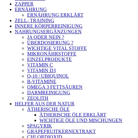
ZAPPER
ERNÄHRUNG
ERNÄHRUNG ERKLÄRT
ZELL- TRAINING
INNERE KÖRPERREINIGUNG
NAHRUNGSERGÄNZUNGEN
JA ODER NEIN ?
ÜBERDOSIERUNG ?
WICHTIGE VITAL STOFFE
MIKRONÄHRSTOFFE
EINZELPRODUKTE
VITAMIN C
VITAMIN D3
Q-10 / UBIQUINOL
B-VITAMINE
OMEGA 3 FETTSÄUREN
DARMREINIGUNG
ZEOLITH
HELFER AUS DER NATUR
ÄTHERISCHE ÖLE
ÄTHERISCHE ÖLE ERKLÄRT
WICHTIGE ÖLE UND MISCHUNGEN
SPAGYRIK
GRAPEFRUITKERNEXTRAKT
CHLORDIOXID