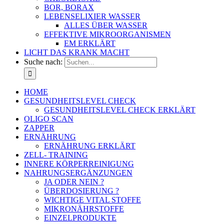
BOR, BORAX
LEBENSELIXIER WASSER
ALLES ÜBER WASSER
EFFEKTIVE MIKROORGANISMEN
EM ERKLÄRT
LICHT DAS KRANK MACHT
Suche nach:
HOME
GESUNDHEITSLEVEL CHECK
GESUNDHEITSLEVEL CHECK ERKLÄRT
OLIGO SCAN
ZAPPER
ERNÄHRUNG
ERNÄHRUNG ERKLÄRT
ZELL- TRAINING
INNERE KÖRPERREINIGUNG
NAHRUNGSERGÄNZUNGEN
JA ODER NEIN ?
ÜBERDOSIERUNG ?
WICHTIGE VITAL STOFFE
MIKRONÄHRSTOFFE
EINZELPRODUKTE