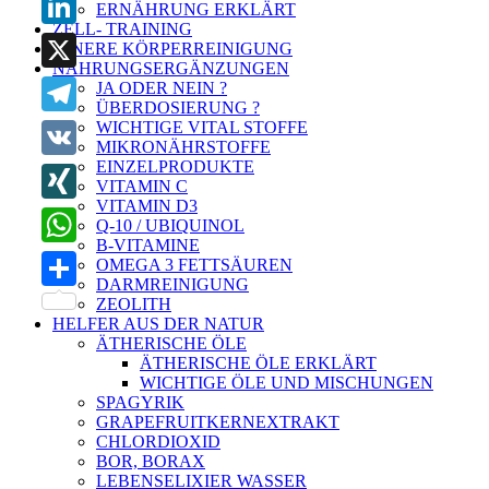
ERNÄHRUNG ERKLÄRT
ZELL- TRAINING
LinkedIn
INNERE KÖRPERREINIGUNG
NAHRUNGSERGÄNZUNGEN
X
JA ODER NEIN ?
ÜBERDOSIERUNG ?
WICHTIGE VITAL STOFFE
Telegram
MIKRONÄHRSTOFFE
EINZELPRODUKTE
VK
VITAMIN C
VITAMIN D3
XING
Q-10 / UBIQUINOL
B-VITAMINE
WhatsApp
OMEGA 3 FETTSÄUREN
DARMREINIGUNG
Teilen
ZEOLITH
HELFER AUS DER NATUR
ÄTHERISCHE ÖLE
ÄTHERISCHE ÖLE ERKLÄRT
WICHTIGE ÖLE UND MISCHUNGEN
SPAGYRIK
GRAPEFRUITKERNEXTRAKT
CHLORDIOXID
BOR, BORAX
LEBENSELIXIER WASSER