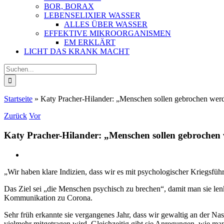
BOR, BORAX
LEBENSELIXIER WASSER
ALLES ÜBER WASSER
EFFEKTIVE MIKROORGANISMEN
EM ERKLÄRT
LICHT DAS KRANK MACHT
Suche
nach:
Startseite
»
Katy Pracher-Hilander: „Menschen sollen gebrochen wer
Zurück
Vor
Katy Pracher-Hilander: „Menschen sollen gebrochen
Zeige
grösseres
„Wir haben klare Indizien, dass wir es mit psychologischer Kriegsfüh
Bild
Das Ziel sei „die Menschen psychisch zu brechen“, damit man sie len
Kommunikation zu Corona.
Sehr früh erkannte sie vergangenes Jahr, dass wir gewaltig an der N
vielmehr mitgetragen wird. Gleichzeitig gibt sie Anregungen, wie ma