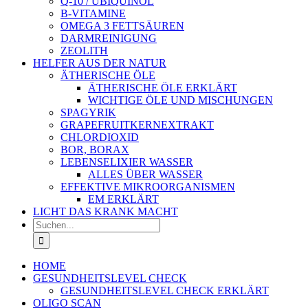
Q-10 / UBIQUINOL
B-VITAMINE
OMEGA 3 FETTSÄUREN
DARMREINIGUNG
ZEOLITH
HELFER AUS DER NATUR
ÄTHERISCHE ÖLE
ÄTHERISCHE ÖLE ERKLÄRT
WICHTIGE ÖLE UND MISCHUNGEN
SPAGYRIK
GRAPEFRUITKERNEXTRAKT
CHLORDIOXID
BOR, BORAX
LEBENSELIXIER WASSER
ALLES ÜBER WASSER
EFFEKTIVE MIKROORGANISMEN
EM ERKLÄRT
LICHT DAS KRANK MACHT
Suche
nach:
HOME
GESUNDHEITSLEVEL CHECK
GESUNDHEITSLEVEL CHECK ERKLÄRT
OLIGO SCAN