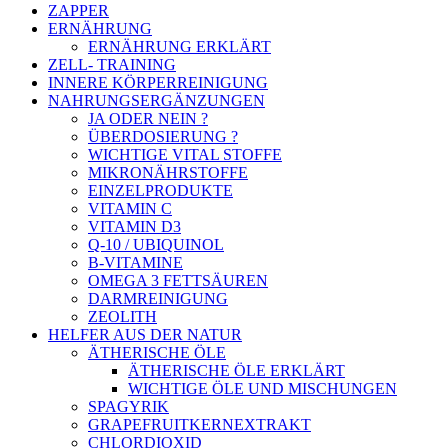
ZAPPER
ERNÄHRUNG
ERNÄHRUNG ERKLÄRT
ZELL- TRAINING
INNERE KÖRPERREINIGUNG
NAHRUNGSERGÄNZUNGEN
JA ODER NEIN ?
ÜBERDOSIERUNG ?
WICHTIGE VITAL STOFFE
MIKRONÄHRSTOFFE
EINZELPRODUKTE
VITAMIN C
VITAMIN D3
Q-10 / UBIQUINOL
B-VITAMINE
OMEGA 3 FETTSÄUREN
DARMREINIGUNG
ZEOLITH
HELFER AUS DER NATUR
ÄTHERISCHE ÖLE
ÄTHERISCHE ÖLE ERKLÄRT
WICHTIGE ÖLE UND MISCHUNGEN
SPAGYRIK
GRAPEFRUITKERNEXTRAKT
CHLORDIOXID