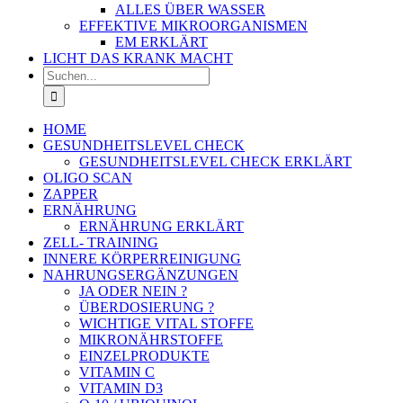
ALLES ÜBER WASSER
EFFEKTIVE MIKROORGANISMEN
EM ERKLÄRT
LICHT DAS KRANK MACHT
Suche
nach:
HOME
GESUNDHEITSLEVEL CHECK
GESUNDHEITSLEVEL CHECK ERKLÄRT
OLIGO SCAN
ZAPPER
ERNÄHRUNG
ERNÄHRUNG ERKLÄRT
ZELL- TRAINING
INNERE KÖRPERREINIGUNG
NAHRUNGSERGÄNZUNGEN
JA ODER NEIN ?
ÜBERDOSIERUNG ?
WICHTIGE VITAL STOFFE
MIKRONÄHRSTOFFE
EINZELPRODUKTE
VITAMIN C
VITAMIN D3