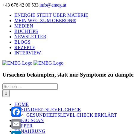
Zum
+43 676 42 00 533
|
info@emeg.at
Inhalt
ENERGIE STEHT ÜBER MATERIE
springen
MEIN WEG ZUM OBERON®
MEDIEN
BUCHTIPS
NEWSLETTER
BLOGS
REZEPTE
INTERVIEW
Ursachen bekämpfen, statt nur Symptome zu dämpfe
Suche
nach:
HOME
GESUNDHEITSLEVEL CHECK
GESUNDHEITSLEVEL CHECK ERKLÄRT
OLIGO SCAN
Facebook
ZAPPER
ERNÄHRUNG
Email