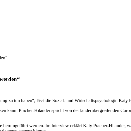
den“
 werden“
rung zu tun haben“, lässt die Sozial- und Wirtschaftspsychologin Katy 
ken kann. Pracher-Hilander spricht von der länderübergreifenden Coron
ase herumgeführt werden. Im Interview erklärt Katy Pracher-Hilander, 
n dagegen steuern könnte.