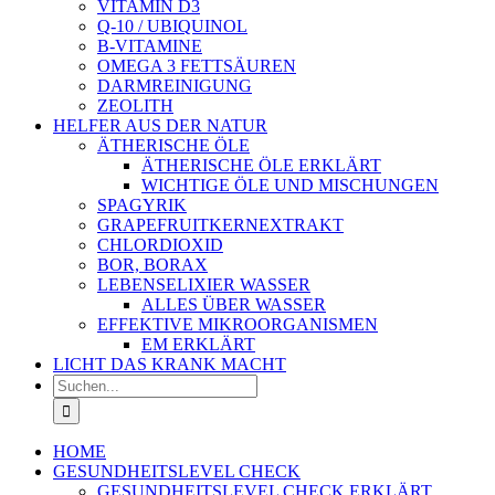
VITAMIN D3
Q-10 / UBIQUINOL
B-VITAMINE
OMEGA 3 FETTSÄUREN
DARMREINIGUNG
ZEOLITH
HELFER AUS DER NATUR
ÄTHERISCHE ÖLE
ÄTHERISCHE ÖLE ERKLÄRT
WICHTIGE ÖLE UND MISCHUNGEN
SPAGYRIK
GRAPEFRUITKERNEXTRAKT
CHLORDIOXID
BOR, BORAX
LEBENSELIXIER WASSER
ALLES ÜBER WASSER
EFFEKTIVE MIKROORGANISMEN
EM ERKLÄRT
LICHT DAS KRANK MACHT
Suche
nach:
HOME
GESUNDHEITSLEVEL CHECK
GESUNDHEITSLEVEL CHECK ERKLÄRT