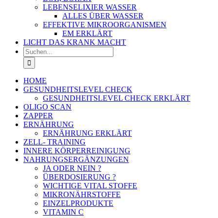
LEBENSELIXIER WASSER
ALLES ÜBER WASSER
EFFEKTIVE MIKROORGANISMEN
EM ERKLÄRT
LICHT DAS KRANK MACHT
Suche
nach:
HOME
GESUNDHEITSLEVEL CHECK
GESUNDHEITSLEVEL CHECK ERKLÄRT
OLIGO SCAN
ZAPPER
ERNÄHRUNG
ERNÄHRUNG ERKLÄRT
ZELL- TRAINING
INNERE KÖRPERREINIGUNG
NAHRUNGSERGÄNZUNGEN
JA ODER NEIN ?
ÜBERDOSIERUNG ?
WICHTIGE VITAL STOFFE
MIKRONÄHRSTOFFE
EINZELPRODUKTE
VITAMIN C