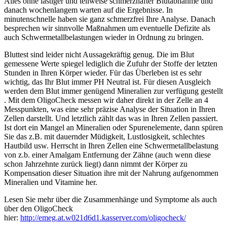
Alles ohne lästiger und teilweise schmerzhafter Blutabnahme und
danach wochenlangem warten auf die Ergebnisse. In
minutenschnelle haben sie ganz schmerzfrei Ihre Analyse. Danach
besprechen wir sinnvolle Maßnahmen um eventuelle Defizite als
auch Schwermetallbelastungen wieder in Ordnung zu bringen.
Bluttest sind leider nicht Aussagekräftig genug. Die im Blut
gemessene Werte spiegel lediglich die Zufuhr der Stoffe der letzten
Stunden in Ihren Körper wieder. Für das Überleben ist es sehr
wichtig, das Ihr Blut immer PH Neutral ist. Für diesen Ausgleich
werden dem Blut immer genügend Mineralien zur verfügung gestellt
. Mit dem OligoCheck messen wir daher direkt in der Zelle an 4
Messpunkten, was eine sehr präzise Analyse der Situation in Ihren
Zellen darstellt. Und letztlich zählt das was in Ihren Zellen passiert.
Ist dort ein Mangel an Mineralien oder Spurenelemente, dann spüren
Sie das z.B. mit dauernder Müdigkeit, Lustlosigkeit, schlechtes
Hautbild usw. Herrscht in Ihren Zellen eine Schwermetallbelastung
von z.b. einer Amalgam Entfernung der Zähne (auch wenn diese
schon Jahrzehnte zurück liegt) dann nimmt der Körper zu
Kompensation dieser Situation ihre mit der Nahrung aufgenommen
Mineralien und Vitamine her.
Lesen Sie mehr über die Zusammenhänge und Symptome als auch
über den OligoCheck
hier:
http://emeg.at.w021d6d1.kasserver.com/oligocheck/