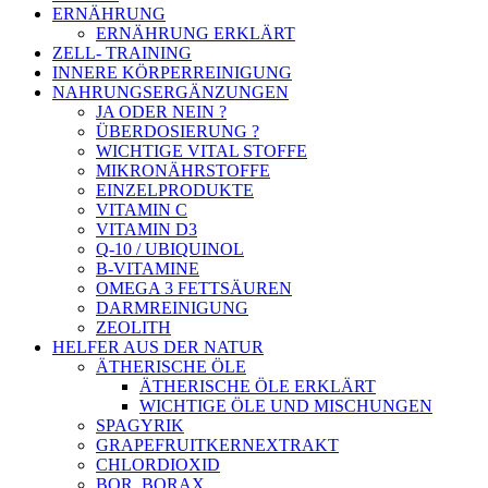
ERNÄHRUNG
ERNÄHRUNG ERKLÄRT
ZELL- TRAINING
INNERE KÖRPERREINIGUNG
NAHRUNGSERGÄNZUNGEN
JA ODER NEIN ?
ÜBERDOSIERUNG ?
WICHTIGE VITAL STOFFE
MIKRONÄHRSTOFFE
EINZELPRODUKTE
VITAMIN C
VITAMIN D3
Q-10 / UBIQUINOL
B-VITAMINE
OMEGA 3 FETTSÄUREN
DARMREINIGUNG
ZEOLITH
HELFER AUS DER NATUR
ÄTHERISCHE ÖLE
ÄTHERISCHE ÖLE ERKLÄRT
WICHTIGE ÖLE UND MISCHUNGEN
SPAGYRIK
GRAPEFRUITKERNEXTRAKT
CHLORDIOXID
BOR, BORAX