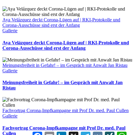
Aya Velázquez deckt Corona-Lügen auf | RKI-Protokolle und
Corona-Ausschüsse sind erst der Anfang
Gallerie
Aya Velázquez deckt Corona-Lügen auf | RKI-Protokolle und
Corona-Ausschüsse sind erst der Anfang
Meinungsfreiheit in Gefahr! – im Gespräch mit Anwalt Jan Ristau
Gallerie
Meinungsfreiheit in Gefahr! – im Gespräch mit Anwalt Jan
Ristau
Fachvortrag Corona-Impfkampagne mit Prof Dr. med. Paul Cullen
Gallerie
Fachvortrag Corona-Impfkampagne mit Prof Dr. med. Paul
Cullen
Facebook
Email
LinkedIn
X
Telegram
VK
XING
Wha