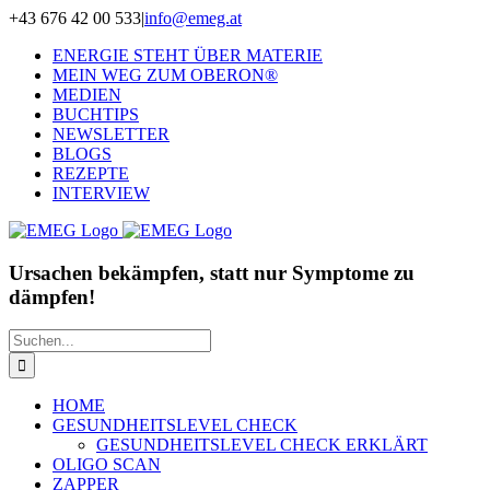
Zum
+43 676 42 00 533
|
info@emeg.at
Inhalt
ENERGIE STEHT ÜBER MATERIE
springen
MEIN WEG ZUM OBERON®
MEDIEN
BUCHTIPS
NEWSLETTER
BLOGS
REZEPTE
INTERVIEW
Ursachen bekämpfen, statt nur Symptome zu
dämpfen!
Suche
nach:
HOME
GESUNDHEITSLEVEL CHECK
GESUNDHEITSLEVEL CHECK ERKLÄRT
OLIGO SCAN
ZAPPER