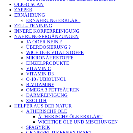
OLIGO SCAN
ZAPPER
ERNÄHRUNG
ERNÄHRUNG ERKLÄRT
ZELL- TRAINING
INNERE KÖRPERREINIGUNG
NAHRUNGSERGÄNZUNGEN
JA ODER NEIN ?
ÜBERDOSIERUNG ?
WICHTIGE VITAL STOFFE
MIKRONÄHRSTOFFE
EINZELPRODUKTE
VITAMIN C
VITAMIN D3
Q-10 / UBIQUINOL
B-VITAMINE
OMEGA 3 FETTSÄUREN
DARMREINIGUNG
ZEOLITH
HELFER AUS DER NATUR
ÄTHERISCHE ÖLE
ÄTHERISCHE ÖLE ERKLÄRT
WICHTIGE ÖLE UND MISCHUNGEN
SPAGYRIK
GRAPEFRUITKERNEXTRAKT