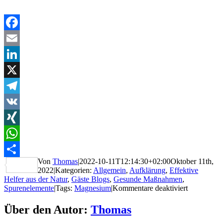
Facebook
Email
LinkedIn
X
Telegram
VK
XING
WhatsApp
Von
Thomas
|
2022-10-11T12:14:30+02:00
Oktober 11th,
Teilen
2022
|
Kategorien:
Allgemein
,
Aufklärung
,
Effektive
Helfer aus der Natur
,
Gäste Blogs
,
Gesunde Maßnahmen
,
für
Spurenelemente
|
Tags:
Magnesium
|
Kommentare deaktiviert
AUF1.
Magnesiu
Über den Autor:
Thomas
Mangel: