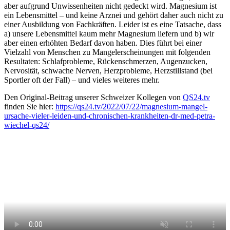
aber aufgrund Unwissenheiten nicht gedeckt wird. Magnesium ist
ein Lebensmittel – und keine Arznei und gehört daher auch nicht zu
einer Ausbildung von Fachkräften. Leider ist es eine Tatsache, dass
a) unsere Lebensmittel kaum mehr Magnesium liefern und b) wir
aber einen erhöhten Bedarf davon haben. Dies führt bei einer
Vielzahl von Menschen zu Mangelerscheinungen mit folgenden
Resultaten: Schlafprobleme, Rückenschmerzen, Augenzucken,
Nervosität, schwache Nerven, Herzprobleme, Herzstillstand (bei
Sportler oft der Fall) – und vieles weiteres mehr.
Den Original-Beitrag unserer Schweizer Kollegen von
QS24.tv
finden Sie hier:
https://qs24.tv/2022/07/22/magnesium-mangel-
ursache-vieler-leiden-und-chronischen-krankheiten-dr-med-petra-
wiechel-qs24/