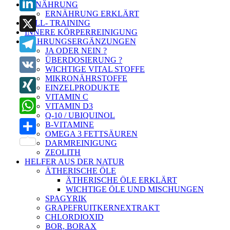
ERNÄHRUNG
ERNÄHRUNG ERKLÄRT
LinkedIn
ZELL- TRAINING
INNERE KÖRPERREINIGUNG
X
NAHRUNGSERGÄNZUNGEN
JA ODER NEIN ?
ÜBERDOSIERUNG ?
Telegram
WICHTIGE VITAL STOFFE
MIKRONÄHRSTOFFE
VK
EINZELPRODUKTE
VITAMIN C
XING
VITAMIN D3
Q-10 / UBIQUINOL
WhatsApp
B-VITAMINE
OMEGA 3 FETTSÄUREN
Teilen
DARMREINIGUNG
ZEOLITH
HELFER AUS DER NATUR
ÄTHERISCHE ÖLE
ÄTHERISCHE ÖLE ERKLÄRT
WICHTIGE ÖLE UND MISCHUNGEN
SPAGYRIK
GRAPEFRUITKERNEXTRAKT
CHLORDIOXID
BOR, BORAX