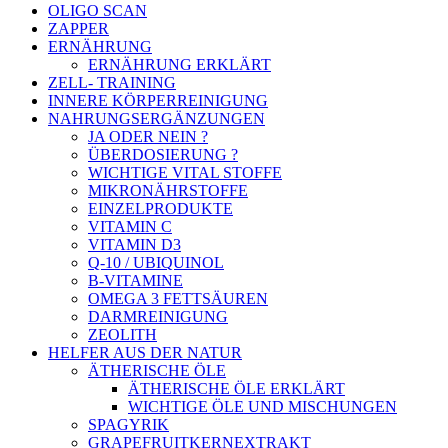
OLIGO SCAN
ZAPPER
ERNÄHRUNG
ERNÄHRUNG ERKLÄRT
ZELL- TRAINING
INNERE KÖRPERREINIGUNG
NAHRUNGSERGÄNZUNGEN
JA ODER NEIN ?
ÜBERDOSIERUNG ?
WICHTIGE VITAL STOFFE
MIKRONÄHRSTOFFE
EINZELPRODUKTE
VITAMIN C
VITAMIN D3
Q-10 / UBIQUINOL
B-VITAMINE
OMEGA 3 FETTSÄUREN
DARMREINIGUNG
ZEOLITH
HELFER AUS DER NATUR
ÄTHERISCHE ÖLE
ÄTHERISCHE ÖLE ERKLÄRT
WICHTIGE ÖLE UND MISCHUNGEN
SPAGYRIK
GRAPEFRUITKERNEXTRAKT