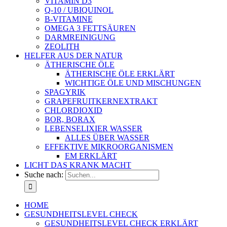
VITAMIN D3
Q-10 / UBIQUINOL
B-VITAMINE
OMEGA 3 FETTSÄUREN
DARMREINIGUNG
ZEOLITH
HELFER AUS DER NATUR
ÄTHERISCHE ÖLE
ÄTHERISCHE ÖLE ERKLÄRT
WICHTIGE ÖLE UND MISCHUNGEN
SPAGYRIK
GRAPEFRUITKERNEXTRAKT
CHLORDIOXID
BOR, BORAX
LEBENSELIXIER WASSER
ALLES ÜBER WASSER
EFFEKTIVE MIKROORGANISMEN
EM ERKLÄRT
LICHT DAS KRANK MACHT
Suche nach:
HOME
GESUNDHEITSLEVEL CHECK
GESUNDHEITSLEVEL CHECK ERKLÄRT