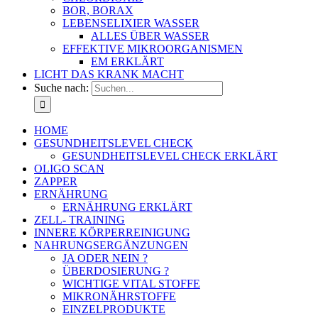
BOR, BORAX
LEBENSELIXIER WASSER
ALLES ÜBER WASSER
EFFEKTIVE MIKROORGANISMEN
EM ERKLÄRT
LICHT DAS KRANK MACHT
Suche nach:
HOME
GESUNDHEITSLEVEL CHECK
GESUNDHEITSLEVEL CHECK ERKLÄRT
OLIGO SCAN
ZAPPER
ERNÄHRUNG
ERNÄHRUNG ERKLÄRT
ZELL- TRAINING
INNERE KÖRPERREINIGUNG
NAHRUNGSERGÄNZUNGEN
JA ODER NEIN ?
ÜBERDOSIERUNG ?
WICHTIGE VITAL STOFFE
MIKRONÄHRSTOFFE
EINZELPRODUKTE