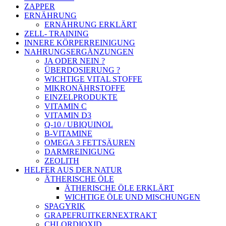
ZAPPER
ERNÄHRUNG
ERNÄHRUNG ERKLÄRT
ZELL- TRAINING
INNERE KÖRPERREINIGUNG
NAHRUNGSERGÄNZUNGEN
JA ODER NEIN ?
ÜBERDOSIERUNG ?
WICHTIGE VITAL STOFFE
MIKRONÄHRSTOFFE
EINZELPRODUKTE
VITAMIN C
VITAMIN D3
Q-10 / UBIQUINOL
B-VITAMINE
OMEGA 3 FETTSÄUREN
DARMREINIGUNG
ZEOLITH
HELFER AUS DER NATUR
ÄTHERISCHE ÖLE
ÄTHERISCHE ÖLE ERKLÄRT
WICHTIGE ÖLE UND MISCHUNGEN
SPAGYRIK
GRAPEFRUITKERNEXTRAKT
CHLORDIOXID