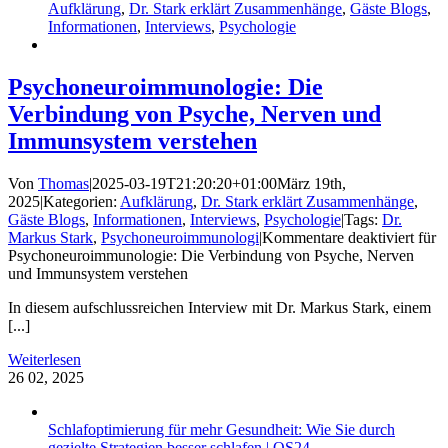
Aufklärung
,
Dr. Stark erklärt Zusammenhänge
,
Gäste Blogs
,
Informationen
,
Interviews
,
Psychologie
Psychoneuroimmunologie: Die
Verbindung von Psyche, Nerven und
Immunsystem verstehen
Von
Thomas
|
2025-03-19T21:20:20+01:00
März 19th,
2025
|
Kategorien:
Aufklärung
,
Dr. Stark erklärt Zusammenhänge
,
Gäste Blogs
,
Informationen
,
Interviews
,
Psychologie
|
Tags:
Dr.
Markus Stark
,
Psychoneuroimmunologi
|
Kommentare deaktiviert
für
Psychoneuroimmunologie: Die Verbindung von Psyche, Nerven
und Immunsystem verstehen
In diesem aufschlussreichen Interview mit Dr. Markus Stark, einem
[...]
Weiterlesen
26
02, 2025
Schlafoptimierung für mehr Gesundheit: Wie Sie durch
gezielte Strategien besser schlafen | QS24