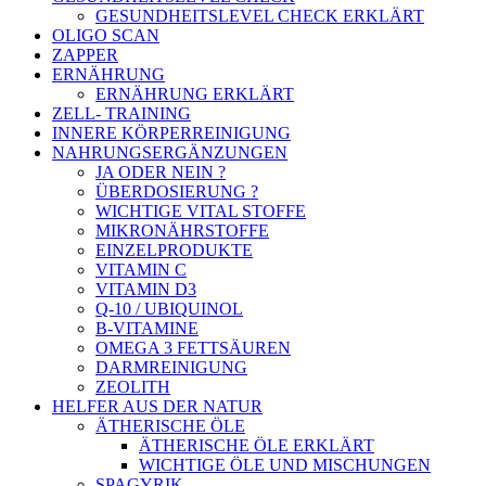
GESUNDHEITSLEVEL CHECK ERKLÄRT
OLIGO SCAN
ZAPPER
ERNÄHRUNG
ERNÄHRUNG ERKLÄRT
ZELL- TRAINING
INNERE KÖRPERREINIGUNG
NAHRUNGSERGÄNZUNGEN
JA ODER NEIN ?
ÜBERDOSIERUNG ?
WICHTIGE VITAL STOFFE
MIKRONÄHRSTOFFE
EINZELPRODUKTE
VITAMIN C
VITAMIN D3
Q-10 / UBIQUINOL
B-VITAMINE
OMEGA 3 FETTSÄUREN
DARMREINIGUNG
ZEOLITH
HELFER AUS DER NATUR
ÄTHERISCHE ÖLE
ÄTHERISCHE ÖLE ERKLÄRT
WICHTIGE ÖLE UND MISCHUNGEN
SPAGYRIK