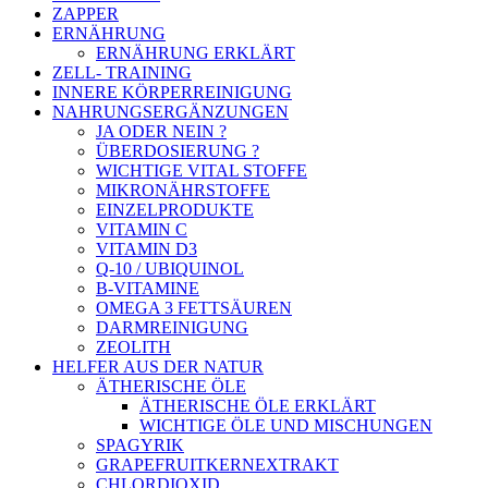
ZAPPER
ERNÄHRUNG
ERNÄHRUNG ERKLÄRT
ZELL- TRAINING
INNERE KÖRPERREINIGUNG
NAHRUNGSERGÄNZUNGEN
JA ODER NEIN ?
ÜBERDOSIERUNG ?
WICHTIGE VITAL STOFFE
MIKRONÄHRSTOFFE
EINZELPRODUKTE
VITAMIN C
VITAMIN D3
Q-10 / UBIQUINOL
B-VITAMINE
OMEGA 3 FETTSÄUREN
DARMREINIGUNG
ZEOLITH
HELFER AUS DER NATUR
ÄTHERISCHE ÖLE
ÄTHERISCHE ÖLE ERKLÄRT
WICHTIGE ÖLE UND MISCHUNGEN
SPAGYRIK
GRAPEFRUITKERNEXTRAKT
CHLORDIOXID