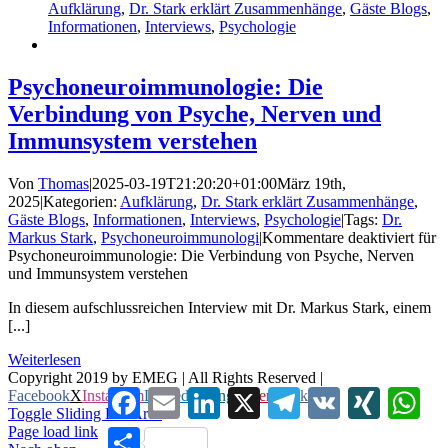
Aufklärung
,
Dr. Stark erklärt Zusammenhänge
,
Gäste Blogs
,
Informationen
,
Interviews
,
Psychologie
Psychoneuroimmunologie: Die
Verbindung von Psyche, Nerven und
Immunsystem verstehen
Von
Thomas
|
2025-03-19T21:20:20+01:00
März 19th,
2025
|
Kategorien:
Aufklärung
,
Dr. Stark erklärt Zusammenhänge
,
Gäste Blogs
,
Informationen
,
Interviews
,
Psychologie
|
Tags:
Dr.
Markus Stark
,
Psychoneuroimmunologi
|
Kommentare deaktiviert
für
Psychoneuroimmunologie: Die Verbindung von Psyche, Nerven
und Immunsystem verstehen
In diesem aufschlussreichen Interview mit Dr. Markus Stark, einem
[...]
Weiterlesen
Copyright 2019 by EMEG | All Rights Reserved |
Facebook
Email
LinkedIn
X
Telegram
VK
XING
Wha
Facebook
X
Instagram
LinkedIn
Xing
Pinterest
Vk
Toggle Sliding Bar Area
Page load link
Teilen