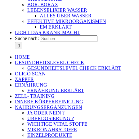
BOR, BORAX
LEBENSELIXIER WASSER
ALLES ÜBER WASSER
EFFEKTIVE MIKROORGANISMEN
EM ERKLÄRT
LICHT DAS KRANK MACHT
Suche nach:
HOME
GESUNDHEITSLEVEL CHECK
GESUNDHEITSLEVEL CHECK ERKLÄRT
OLIGO SCAN
ZAPPER
ERNÄHRUNG
ERNÄHRUNG ERKLÄRT
ZELL- TRAINING
INNERE KÖRPERREINIGUNG
NAHRUNGSERGÄNZUNGEN
JA ODER NEIN ?
ÜBERDOSIERUNG ?
WICHTIGE VITAL STOFFE
MIKRONÄHRSTOFFE
EINZELPRODUKTE