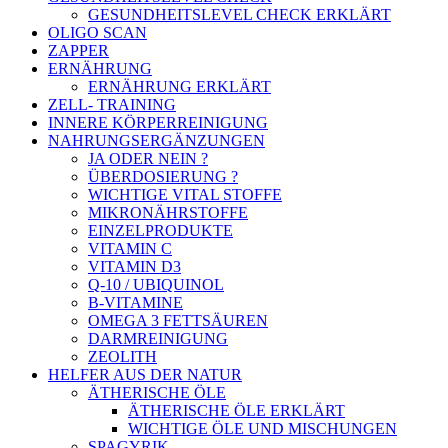
GESUNDHEITSLEVEL CHECK ERKLÄRT
OLIGO SCAN
ZAPPER
ERNÄHRUNG
ERNÄHRUNG ERKLÄRT
ZELL- TRAINING
INNERE KÖRPERREINIGUNG
NAHRUNGSERGÄNZUNGEN
JA ODER NEIN ?
ÜBERDOSIERUNG ?
WICHTIGE VITAL STOFFE
MIKRONÄHRSTOFFE
EINZELPRODUKTE
VITAMIN C
VITAMIN D3
Q-10 / UBIQUINOL
B-VITAMINE
OMEGA 3 FETTSÄUREN
DARMREINIGUNG
ZEOLITH
HELFER AUS DER NATUR
ÄTHERISCHE ÖLE
ÄTHERISCHE ÖLE ERKLÄRT
WICHTIGE ÖLE UND MISCHUNGEN
SPAGYRIK