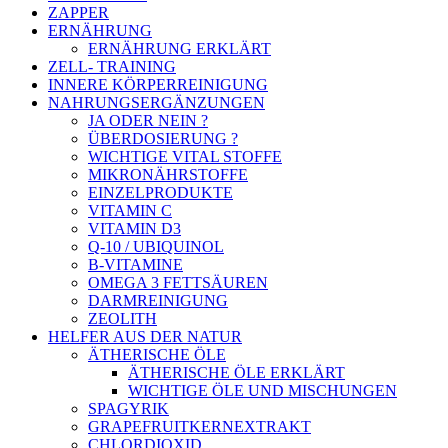
ZAPPER
ERNÄHRUNG
ERNÄHRUNG ERKLÄRT
ZELL- TRAINING
INNERE KÖRPERREINIGUNG
NAHRUNGSERGÄNZUNGEN
JA ODER NEIN ?
ÜBERDOSIERUNG ?
WICHTIGE VITAL STOFFE
MIKRONÄHRSTOFFE
EINZELPRODUKTE
VITAMIN C
VITAMIN D3
Q-10 / UBIQUINOL
B-VITAMINE
OMEGA 3 FETTSÄUREN
DARMREINIGUNG
ZEOLITH
HELFER AUS DER NATUR
ÄTHERISCHE ÖLE
ÄTHERISCHE ÖLE ERKLÄRT
WICHTIGE ÖLE UND MISCHUNGEN
SPAGYRIK
GRAPEFRUITKERNEXTRAKT
CHLORDIOXID