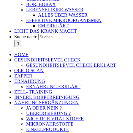
BOR, BORAX
LEBENSELIXIER WASSER
ALLES ÜBER WASSER
EFFEKTIVE MIKROORGANISMEN
EM ERKLÄRT
LICHT DAS KRANK MACHT
Suche nach:
HOME
GESUNDHEITSLEVEL CHECK
GESUNDHEITSLEVEL CHECK ERKLÄRT
OLIGO SCAN
ZAPPER
ERNÄHRUNG
ERNÄHRUNG ERKLÄRT
ZELL- TRAINING
INNERE KÖRPERREINIGUNG
NAHRUNGSERGÄNZUNGEN
JA ODER NEIN ?
ÜBERDOSIERUNG ?
WICHTIGE VITAL STOFFE
MIKRONÄHRSTOFFE
EINZELPRODUKTE