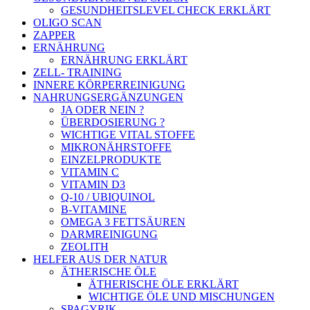
GESUNDHEITSLEVEL CHECK ERKLÄRT
OLIGO SCAN
ZAPPER
ERNÄHRUNG
ERNÄHRUNG ERKLÄRT
ZELL- TRAINING
INNERE KÖRPERREINIGUNG
NAHRUNGSERGÄNZUNGEN
JA ODER NEIN ?
ÜBERDOSIERUNG ?
WICHTIGE VITAL STOFFE
MIKRONÄHRSTOFFE
EINZELPRODUKTE
VITAMIN C
VITAMIN D3
Q-10 / UBIQUINOL
B-VITAMINE
OMEGA 3 FETTSÄUREN
DARMREINIGUNG
ZEOLITH
HELFER AUS DER NATUR
ÄTHERISCHE ÖLE
ÄTHERISCHE ÖLE ERKLÄRT
WICHTIGE ÖLE UND MISCHUNGEN
SPAGYRIK