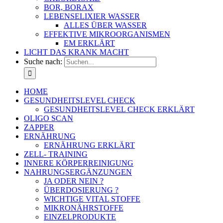
BOR, BORAX
LEBENSELIXIER WASSER
ALLES ÜBER WASSER
EFFEKTIVE MIKROORGANISMEN
EM ERKLÄRT
LICHT DAS KRANK MACHT
Suche nach:
HOME
GESUNDHEITSLEVEL CHECK
GESUNDHEITSLEVEL CHECK ERKLÄRT
OLIGO SCAN
ZAPPER
ERNÄHRUNG
ERNÄHRUNG ERKLÄRT
ZELL- TRAINING
INNERE KÖRPERREINIGUNG
NAHRUNGSERGÄNZUNGEN
JA ODER NEIN ?
ÜBERDOSIERUNG ?
WICHTIGE VITAL STOFFE
MIKRONÄHRSTOFFE
EINZELPRODUKTE