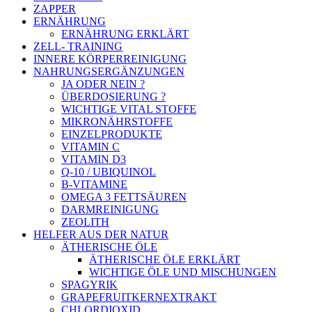
ZAPPER
ERNÄHRUNG
ERNÄHRUNG ERKLÄRT
ZELL- TRAINING
INNERE KÖRPERREINIGUNG
NAHRUNGSERGÄNZUNGEN
JA ODER NEIN ?
ÜBERDOSIERUNG ?
WICHTIGE VITAL STOFFE
MIKRONÄHRSTOFFE
EINZELPRODUKTE
VITAMIN C
VITAMIN D3
Q-10 / UBIQUINOL
B-VITAMINE
OMEGA 3 FETTSÄUREN
DARMREINIGUNG
ZEOLITH
HELFER AUS DER NATUR
ÄTHERISCHE ÖLE
ÄTHERISCHE ÖLE ERKLÄRT
WICHTIGE ÖLE UND MISCHUNGEN
SPAGYRIK
GRAPEFRUITKERNEXTRAKT
CHLORDIOXID