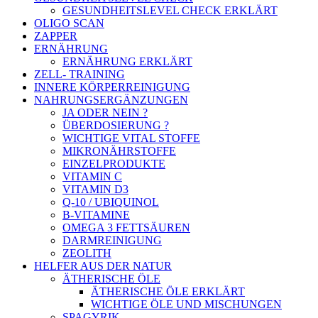
GESUNDHEITSLEVEL CHECK ERKLÄRT
OLIGO SCAN
ZAPPER
ERNÄHRUNG
ERNÄHRUNG ERKLÄRT
ZELL- TRAINING
INNERE KÖRPERREINIGUNG
NAHRUNGSERGÄNZUNGEN
JA ODER NEIN ?
ÜBERDOSIERUNG ?
WICHTIGE VITAL STOFFE
MIKRONÄHRSTOFFE
EINZELPRODUKTE
VITAMIN C
VITAMIN D3
Q-10 / UBIQUINOL
B-VITAMINE
OMEGA 3 FETTSÄUREN
DARMREINIGUNG
ZEOLITH
HELFER AUS DER NATUR
ÄTHERISCHE ÖLE
ÄTHERISCHE ÖLE ERKLÄRT
WICHTIGE ÖLE UND MISCHUNGEN
SPAGYRIK