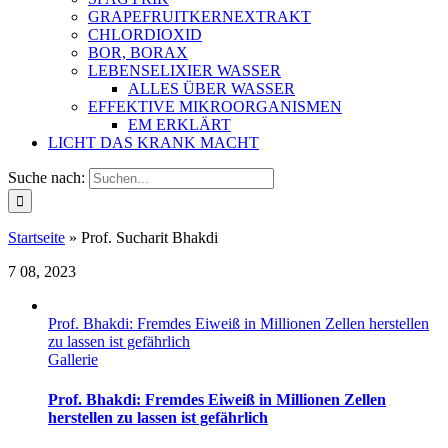
GRAPEFRUITKERNEXTRAKT
CHLORDIOXID
BOR, BORAX
LEBENSELIXIER WASSER
ALLES ÜBER WASSER
EFFEKTIVE MIKROORGANISMEN
EM ERKLÄRT
LICHT DAS KRANK MACHT
Suche nach:
Startseite
»
Prof. Sucharit Bhakdi
7
08, 2023
Prof. Bhakdi: Fremdes Eiweiß in Millionen Zellen herstellen
zu lassen ist gefährlich
Gallerie
Prof. Bhakdi: Fremdes Eiweiß in Millionen Zellen
herstellen zu lassen ist gefährlich