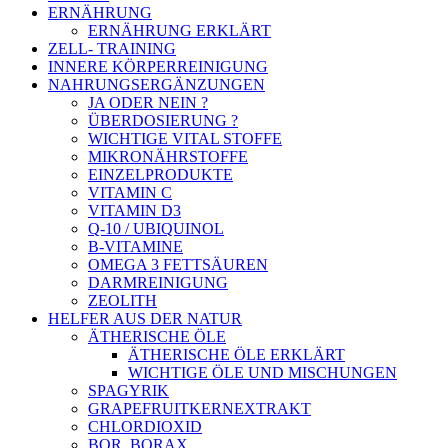
ERNÄHRUNG
ERNÄHRUNG ERKLÄRT
ZELL- TRAINING
INNERE KÖRPERREINIGUNG
NAHRUNGSERGÄNZUNGEN
JA ODER NEIN ?
ÜBERDOSIERUNG ?
WICHTIGE VITAL STOFFE
MIKRONÄHRSTOFFE
EINZELPRODUKTE
VITAMIN C
VITAMIN D3
Q-10 / UBIQUINOL
B-VITAMINE
OMEGA 3 FETTSÄUREN
DARMREINIGUNG
ZEOLITH
HELFER AUS DER NATUR
ÄTHERISCHE ÖLE
ÄTHERISCHE ÖLE ERKLÄRT
WICHTIGE ÖLE UND MISCHUNGEN
SPAGYRIK
GRAPEFRUITKERNEXTRAKT
CHLORDIOXID
BOR, BORAX