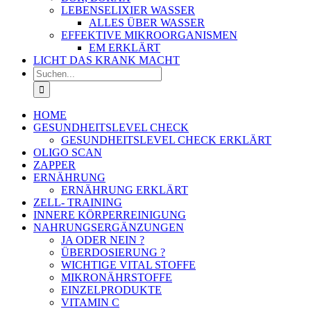
LEBENSELIXIER WASSER
ALLES ÜBER WASSER
EFFEKTIVE MIKROORGANISMEN
EM ERKLÄRT
LICHT DAS KRANK MACHT
Suche
nach:
HOME
GESUNDHEITSLEVEL CHECK
GESUNDHEITSLEVEL CHECK ERKLÄRT
OLIGO SCAN
ZAPPER
ERNÄHRUNG
ERNÄHRUNG ERKLÄRT
ZELL- TRAINING
INNERE KÖRPERREINIGUNG
NAHRUNGSERGÄNZUNGEN
JA ODER NEIN ?
ÜBERDOSIERUNG ?
WICHTIGE VITAL STOFFE
MIKRONÄHRSTOFFE
EINZELPRODUKTE
VITAMIN C