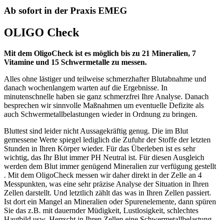
Ab sofort in der Praxis EMEG
OLIGO Check
Mit dem OligoCheck ist es möglich bis zu 21 Mineralien, 7
Vitamine und 15 Schwermetalle zu messen.
Alles ohne lästiger und teilweise schmerzhafter Blutabnahme und
danach wochenlangem warten auf die Ergebnisse. In
minutenschnelle haben sie ganz schmerzfrei Ihre Analyse. Danach
besprechen wir sinnvolle Maßnahmen um eventuelle Defizite als
auch Schwermetallbelastungen wieder in Ordnung zu bringen.
Bluttest sind leider nicht Aussagekräftig genug. Die im Blut
gemessene Werte spiegel lediglich die Zufuhr der Stoffe der letzten
Stunden in Ihren Körper wieder. Für das Überleben ist es sehr
wichtig, das Ihr Blut immer PH Neutral ist. Für diesen Ausgleich
werden dem Blut immer genügend Mineralien zur verfügung gestellt
. Mit dem OligoCheck messen wir daher direkt in der Zelle an 4
Messpunkten, was eine sehr präzise Analyse der Situation in Ihren
Zellen darstellt. Und letztlich zählt das was in Ihren Zellen passiert.
Ist dort ein Mangel an Mineralien oder Spurenelemente, dann spüren
Sie das z.B. mit dauernder Müdigkeit, Lustlosigkeit, schlechtes
Hautbild usw. Herrscht in Ihren Zellen eine Schwermetallbelastung