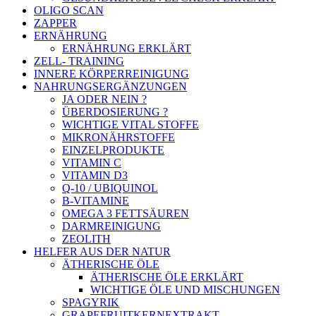
OLIGO SCAN
ZAPPER
ERNÄHRUNG
ERNÄHRUNG ERKLÄRT
ZELL- TRAINING
INNERE KÖRPERREINIGUNG
NAHRUNGSERGÄNZUNGEN
JA ODER NEIN ?
ÜBERDOSIERUNG ?
WICHTIGE VITAL STOFFE
MIKRONÄHRSTOFFE
EINZELPRODUKTE
VITAMIN C
VITAMIN D3
Q-10 / UBIQUINOL
B-VITAMINE
OMEGA 3 FETTSÄUREN
DARMREINIGUNG
ZEOLITH
HELFER AUS DER NATUR
ÄTHERISCHE ÖLE
ÄTHERISCHE ÖLE ERKLÄRT
WICHTIGE ÖLE UND MISCHUNGEN
SPAGYRIK
GRAPEFRUITKERNEXTRAKT