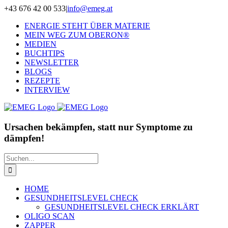
Zum
+43 676 42 00 533
|
info@emeg.at
Inhalt
ENERGIE STEHT ÜBER MATERIE
springen
MEIN WEG ZUM OBERON®
MEDIEN
BUCHTIPS
NEWSLETTER
BLOGS
REZEPTE
INTERVIEW
Ursachen bekämpfen, statt nur Symptome zu
dämpfen!
Suche
nach:
HOME
GESUNDHEITSLEVEL CHECK
GESUNDHEITSLEVEL CHECK ERKLÄRT
OLIGO SCAN
ZAPPER