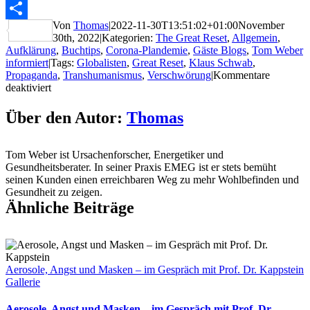
WhatsApp
Von
Thomas
|
2022-11-30T13:51:02+01:00
November
Teilen
30th, 2022
|
Kategorien:
The Great Reset
,
Allgemein
,
Aufklärung
,
Buchtips
,
Corona-Plandemie
,
Gäste Blogs
,
Tom Weber
informiert
|
Tags:
Globalisten
,
Great Reset
,
Klaus Schwab
,
Propaganda
,
Transhumanismus
,
Verschwörung
|
Kommentare
für
deaktiviert
Tödliche
Agenda:
Über den Autor:
Thomas
Der
Plan
ist
Tom Weber ist Ursachenforscher, Energetiker und
durchschaut!
Gesundheitsberater. In seiner Praxis EMEG ist er stets bemüht
seinen Kunden einen erreichbaren Weg zu mehr Wohlbefinden und
Gesundheit zu zeigen.
Ähnliche Beiträge
Aerosole, Angst und Masken – im Gespräch mit Prof. Dr. Kappstein
Gallerie
Aerosole, Angst und Masken – im Gespräch mit Prof. Dr.