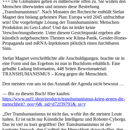
+++ Die Globalisten geben es mittlerweile offen zu. Sie wollen den
Menschen überwinden und nennen diese Bestrebung
„Transhumanismus“. Nach Monaten der Recherche enthüllt Stefan
Magnet den bislang geheimen Plan: Europa wird 2045 unfruchtbar
sein! Die vorgefertigte Lösung der Transhumanisten: Menschen-
Produktion im Gen-Labor! Und das ist leider keine
Verschwörungstheorie. Unter diesem Gesichtspunkt ergeben alle
künstlich aufgebauschten Themen wie Klima-Panik, Gender-Homo-
Propaganda und mRNA-Injektionen plötzlich einen furchtbaren
Sinn.
Stefan Magnet verschriftlichte alle Anschuldigungen, brachte sie in
eine Form und das Ergebnis ist nun in Buchform erhältlich. Eine
geballte Ladung Information, 448 Seiten Beweismaterial:
TRANSHUMANISMUS – Krieg gegen die Menschheit.
Den meisten von uns ist das Ausmaß der Agenda nicht bewusst …
— Bis zu diesem Buch! Hier kaufen:
https://www.auf1.shop/products/transhumanismus-krieg-gegen-die-
menschheit?_pos=6&_sid=d72f39791&_ss=r
„Der Transhumanismus ist nicht das, wofür ihn die meisten Leute
halten. Er ist nicht nur Künstliche Intelligenz und Roboter-Cyborgs.
Das ist viel zu kurz gegriffen! Der Transhumanismus ist der
konkrete Versuch, den Großteil der Menschheit abzuschaffen, den