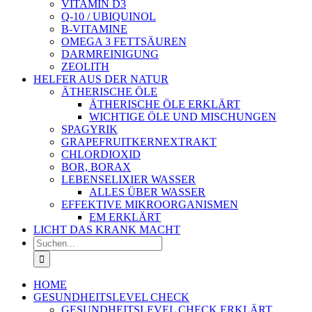
VITAMIN D3
Q-10 / UBIQUINOL
B-VITAMINE
OMEGA 3 FETTSÄUREN
DARMREINIGUNG
ZEOLITH
HELFER AUS DER NATUR
ÄTHERISCHE ÖLE
ÄTHERISCHE ÖLE ERKLÄRT
WICHTIGE ÖLE UND MISCHUNGEN
SPAGYRIK
GRAPEFRUITKERNEXTRAKT
CHLORDIOXID
BOR, BORAX
LEBENSELIXIER WASSER
ALLES ÜBER WASSER
EFFEKTIVE MIKROORGANISMEN
EM ERKLÄRT
LICHT DAS KRANK MACHT
Suche
nach:
HOME
GESUNDHEITSLEVEL CHECK
GESUNDHEITSLEVEL CHECK ERKLÄRT