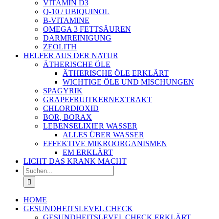
VITAMIN D3
Q-10 / UBIQUINOL
B-VITAMINE
OMEGA 3 FETTSÄUREN
DARMREINIGUNG
ZEOLITH
HELFER AUS DER NATUR
ÄTHERISCHE ÖLE
ÄTHERISCHE ÖLE ERKLÄRT
WICHTIGE ÖLE UND MISCHUNGEN
SPAGYRIK
GRAPEFRUITKERNEXTRAKT
CHLORDIOXID
BOR, BORAX
LEBENSELIXIER WASSER
ALLES ÜBER WASSER
EFFEKTIVE MIKROORGANISMEN
EM ERKLÄRT
LICHT DAS KRANK MACHT
Suche
nach:
HOME
GESUNDHEITSLEVEL CHECK
GESUNDHEITSLEVEL CHECK ERKLÄRT