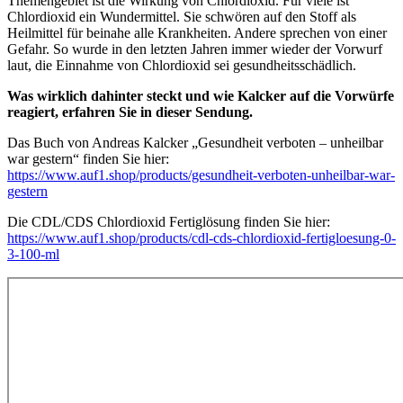
Themengebiet ist die Wirkung von Chlordioxid. Für viele ist
Chlordioxid ein Wundermittel. Sie schwören auf den Stoff als
Heilmittel für beinahe alle Krankheiten. Andere sprechen von einer
Gefahr. So wurde in den letzten Jahren immer wieder der Vorwurf
laut, die Einnahme von Chlordioxid sei gesundheitsschädlich.
Was wirklich dahinter steckt und wie Kalcker auf die Vorwürfe
reagiert, erfahren Sie in dieser Sendung.
Das Buch von Andreas Kalcker „Gesundheit verboten – unheilbar
war gestern“ finden Sie hier:
https://www.auf1.shop/products/gesundheit-verboten-unheilbar-war-
gestern
Die CDL/CDS Chlordioxid Fertiglösung finden Sie hier:
https://www.auf1.shop/products/cdl-cds-chlordioxid-fertigloesung-0-
3-100-ml