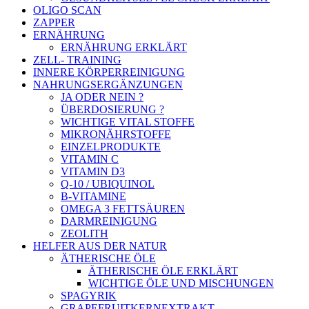
OLIGO SCAN
ZAPPER
ERNÄHRUNG
ERNÄHRUNG ERKLÄRT
ZELL- TRAINING
INNERE KÖRPERREINIGUNG
NAHRUNGSERGÄNZUNGEN
JA ODER NEIN ?
ÜBERDOSIERUNG ?
WICHTIGE VITAL STOFFE
MIKRONÄHRSTOFFE
EINZELPRODUKTE
VITAMIN C
VITAMIN D3
Q-10 / UBIQUINOL
B-VITAMINE
OMEGA 3 FETTSÄUREN
DARMREINIGUNG
ZEOLITH
HELFER AUS DER NATUR
ÄTHERISCHE ÖLE
ÄTHERISCHE ÖLE ERKLÄRT
WICHTIGE ÖLE UND MISCHUNGEN
SPAGYRIK
GRAPEFRUITKERNEXTRAKT