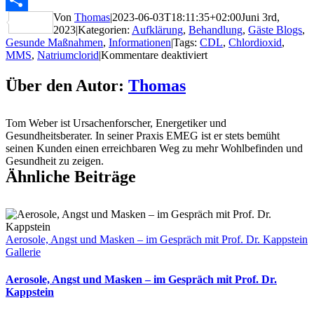
Von
Thomas
|
2023-06-03T18:11:35+02:00
Juni 3rd,
Teilen
2023
|
Kategorien:
Aufklärung
,
Behandlung
,
Gäste Blogs
,
Gesunde Maßnahmen
,
Informationen
|
Tags:
CDL
,
Chlordioxid
,
für
MMS
,
Natriumclorid
|
Kommentare deaktiviert
Was
ist
Über den Autor:
Thomas
eigentlich
Chlordioxid?
Tom Weber ist Ursachenforscher, Energetiker und
Gesundheitsberater. In seiner Praxis EMEG ist er stets bemüht
seinen Kunden einen erreichbaren Weg zu mehr Wohlbefinden und
Gesundheit zu zeigen.
Ähnliche Beiträge
Aerosole, Angst und Masken – im Gespräch mit Prof. Dr. Kappstein
Gallerie
Aerosole, Angst und Masken – im Gespräch mit Prof. Dr.
Kappstein