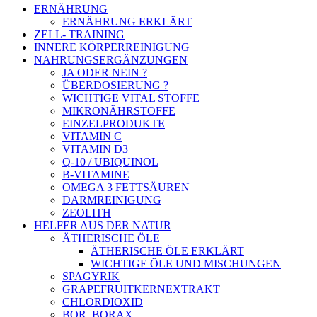
ERNÄHRUNG
ERNÄHRUNG ERKLÄRT
ZELL- TRAINING
INNERE KÖRPERREINIGUNG
NAHRUNGSERGÄNZUNGEN
JA ODER NEIN ?
ÜBERDOSIERUNG ?
WICHTIGE VITAL STOFFE
MIKRONÄHRSTOFFE
EINZELPRODUKTE
VITAMIN C
VITAMIN D3
Q-10 / UBIQUINOL
B-VITAMINE
OMEGA 3 FETTSÄUREN
DARMREINIGUNG
ZEOLITH
HELFER AUS DER NATUR
ÄTHERISCHE ÖLE
ÄTHERISCHE ÖLE ERKLÄRT
WICHTIGE ÖLE UND MISCHUNGEN
SPAGYRIK
GRAPEFRUITKERNEXTRAKT
CHLORDIOXID
BOR, BORAX