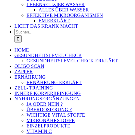
LEBENSELIXIER WASSER
ALLES ÜBER WASSER
EFFEKTIVE MIKROORGANISMEN
EM ERKLÄRT
LICHT DAS KRANK MACHT
Suche
nach:
HOME
GESUNDHEITSLEVEL CHECK
GESUNDHEITSLEVEL CHECK ERKLÄRT
OLIGO SCAN
ZAPPER
ERNÄHRUNG
ERNÄHRUNG ERKLÄRT
ZELL- TRAINING
INNERE KÖRPERREINIGUNG
NAHRUNGSERGÄNZUNGEN
JA ODER NEIN ?
ÜBERDOSIERUNG ?
WICHTIGE VITAL STOFFE
MIKRONÄHRSTOFFE
EINZELPRODUKTE
VITAMIN C