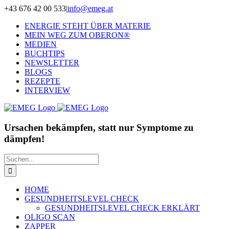
Zum
+43 676 42 00 533
|
info@emeg.at
Inhalt
ENERGIE STEHT ÜBER MATERIE
springen
MEIN WEG ZUM OBERON®
MEDIEN
BUCHTIPS
NEWSLETTER
BLOGS
REZEPTE
INTERVIEW
Ursachen bekämpfen, statt nur Symptome zu
dämpfen!
Suche
nach:
HOME
GESUNDHEITSLEVEL CHECK
GESUNDHEITSLEVEL CHECK ERKLÄRT
OLIGO SCAN
ZAPPER