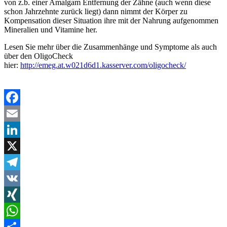
von z.b. einer Amalgam Entfernung der Zähne (auch wenn diese
schon Jahrzehnte zurück liegt) dann nimmt der Körper zu
Kompensation dieser Situation ihre mit der Nahrung aufgenommen
Mineralien und Vitamine her.
Lesen Sie mehr über die Zusammenhänge und Symptome als auch
über den OligoCheck
hier:
http://emeg.at.w021d6d1.kasserver.com/oligocheck/
Facebook
Email
LinkedIn
X
Telegram
VK
XING
WhatsApp