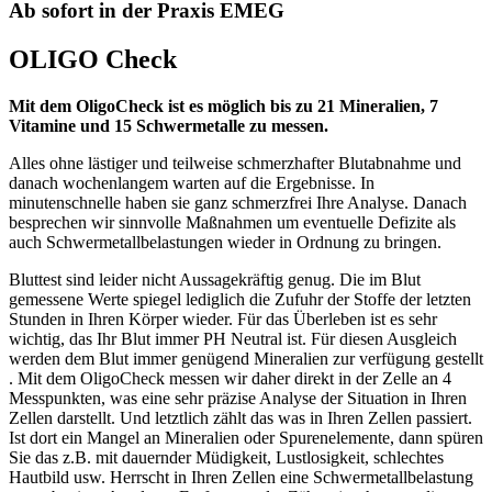
Ab sofort in der Praxis EMEG
OLIGO Check
Mit dem OligoCheck ist es möglich bis zu 21 Mineralien, 7
Vitamine und 15 Schwermetalle zu messen.
Alles ohne lästiger und teilweise schmerzhafter Blutabnahme und
danach wochenlangem warten auf die Ergebnisse. In
minutenschnelle haben sie ganz schmerzfrei Ihre Analyse. Danach
besprechen wir sinnvolle Maßnahmen um eventuelle Defizite als
auch Schwermetallbelastungen wieder in Ordnung zu bringen.
Bluttest sind leider nicht Aussagekräftig genug. Die im Blut
gemessene Werte spiegel lediglich die Zufuhr der Stoffe der letzten
Stunden in Ihren Körper wieder. Für das Überleben ist es sehr
wichtig, das Ihr Blut immer PH Neutral ist. Für diesen Ausgleich
werden dem Blut immer genügend Mineralien zur verfügung gestellt
. Mit dem OligoCheck messen wir daher direkt in der Zelle an 4
Messpunkten, was eine sehr präzise Analyse der Situation in Ihren
Zellen darstellt. Und letztlich zählt das was in Ihren Zellen passiert.
Ist dort ein Mangel an Mineralien oder Spurenelemente, dann spüren
Sie das z.B. mit dauernder Müdigkeit, Lustlosigkeit, schlechtes
Hautbild usw. Herrscht in Ihren Zellen eine Schwermetallbelastung