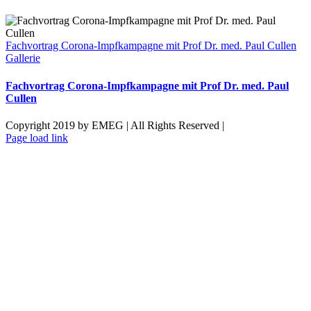
Fachvortrag Corona-Impfkampagne mit Prof Dr. med. Paul Cullen
Gallerie
Fachvortrag Corona-Impfkampagne mit Prof Dr. med. Paul
Cullen
Copyright 2019 by EMEG | All Rights Reserved |
Facebook
X
Instagram
LinkedIn
Xing
Pinterest
Vk
Toggle
Page load link
Sliding
Nach
Bar
oben
Area