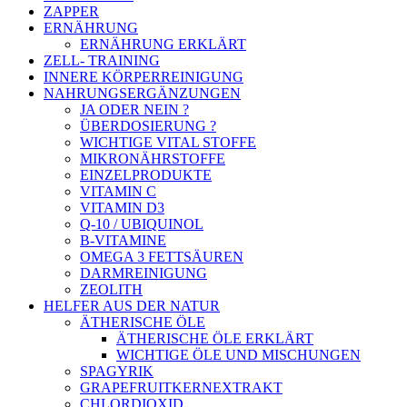
ZAPPER
ERNÄHRUNG
ERNÄHRUNG ERKLÄRT
ZELL- TRAINING
INNERE KÖRPERREINIGUNG
NAHRUNGSERGÄNZUNGEN
JA ODER NEIN ?
ÜBERDOSIERUNG ?
WICHTIGE VITAL STOFFE
MIKRONÄHRSTOFFE
EINZELPRODUKTE
VITAMIN C
VITAMIN D3
Q-10 / UBIQUINOL
B-VITAMINE
OMEGA 3 FETTSÄUREN
DARMREINIGUNG
ZEOLITH
HELFER AUS DER NATUR
ÄTHERISCHE ÖLE
ÄTHERISCHE ÖLE ERKLÄRT
WICHTIGE ÖLE UND MISCHUNGEN
SPAGYRIK
GRAPEFRUITKERNEXTRAKT
CHLORDIOXID