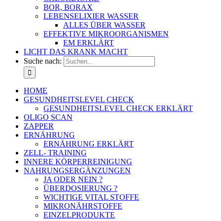
BOR, BORAX
LEBENSELIXIER WASSER
ALLES ÜBER WASSER
EFFEKTIVE MIKROORGANISMEN
EM ERKLÄRT
LICHT DAS KRANK MACHT
Suche nach:
HOME
GESUNDHEITSLEVEL CHECK
GESUNDHEITSLEVEL CHECK ERKLÄRT
OLIGO SCAN
ZAPPER
ERNÄHRUNG
ERNÄHRUNG ERKLÄRT
ZELL- TRAINING
INNERE KÖRPERREINIGUNG
NAHRUNGSERGÄNZUNGEN
JA ODER NEIN ?
ÜBERDOSIERUNG ?
WICHTIGE VITAL STOFFE
MIKRONÄHRSTOFFE
EINZELPRODUKTE