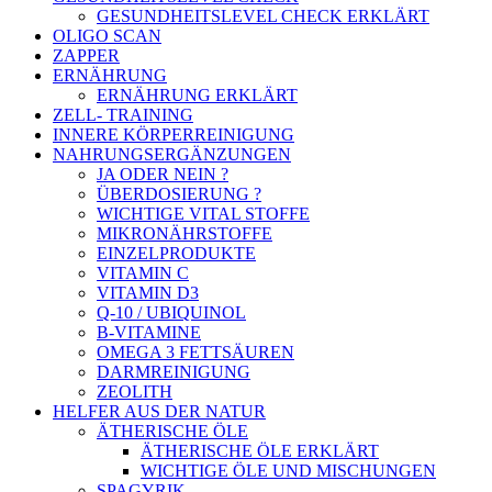
GESUNDHEITSLEVEL CHECK ERKLÄRT
OLIGO SCAN
ZAPPER
ERNÄHRUNG
ERNÄHRUNG ERKLÄRT
ZELL- TRAINING
INNERE KÖRPERREINIGUNG
NAHRUNGSERGÄNZUNGEN
JA ODER NEIN ?
ÜBERDOSIERUNG ?
WICHTIGE VITAL STOFFE
MIKRONÄHRSTOFFE
EINZELPRODUKTE
VITAMIN C
VITAMIN D3
Q-10 / UBIQUINOL
B-VITAMINE
OMEGA 3 FETTSÄUREN
DARMREINIGUNG
ZEOLITH
HELFER AUS DER NATUR
ÄTHERISCHE ÖLE
ÄTHERISCHE ÖLE ERKLÄRT
WICHTIGE ÖLE UND MISCHUNGEN
SPAGYRIK