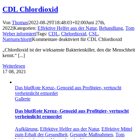
CDL Chlordioxid
Von
Thomas
|
2022-08-29T18:48:03+02:00
Juni 27th,
2022
|
Kategorien:
Effektive Helfer aus der Natur
,
Behandlung
,
Tom
Weber informiert
|
Tags:
CDL
,
Chrlordioxid
,
CSL
,
Natriumchlorit
|
Kommentare deaktiviert
für CDL Chlordioxid
„Chlordioxid ist der wirksamste Bakterienkiller, den die Menschheit
kennt.“ [...]
Weiterlesen
17
08, 2021
Das blutRote Kreuz- Genozid aus Profitgier- vertuscht
verheimlicht ermordet
Gallerie
Das blutRote Kreuz- Genozid aus Profitgier- vertuscht
verheimlicht ermordet
Aufklärung
,
Effektive Helfer aus der Natur
,
Effektive Mittel
zum Erhalt der Gesundheit
,
Gesunde Maßnahmen
,
Tom