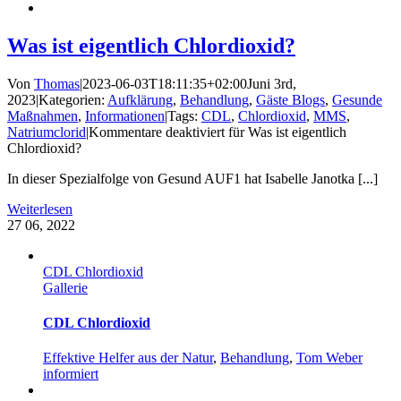
Was ist eigentlich Chlordioxid?
Von
Thomas
|
2023-06-03T18:11:35+02:00
Juni 3rd,
2023
|
Kategorien:
Aufklärung
,
Behandlung
,
Gäste Blogs
,
Gesunde
Maßnahmen
,
Informationen
|
Tags:
CDL
,
Chlordioxid
,
MMS
,
Natriumclorid
|
Kommentare deaktiviert
für Was ist eigentlich
Chlordioxid?
In dieser Spezialfolge von Gesund AUF1 hat Isabelle Janotka [...]
Weiterlesen
27
06, 2022
CDL Chlordioxid
Gallerie
CDL Chlordioxid
Effektive Helfer aus der Natur
,
Behandlung
,
Tom Weber
informiert