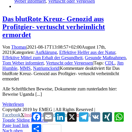
Weber informiert
,
Vertuscht oder Vergessen
Das blutRote Kreuz- Genozid aus
Profitgier- vertuscht verheimlicht
ermordet
Von
Thomas
|
2021-08-17T13:08:57+02:00
August 17th,
2021
|
Kategorien:
Aufklärung
,
Effektive Helfer aus der Natur
,
Effektive Mittel zum Erhalt der Gesundheit
,
Gesunde Maßnahmen
,
Tom Weber informiert
,
Vertuscht oder Vergessen
|
Tags:
CDL
,
Jim
Humble
,
MMS
,
Natriumclorid
|
Kommentare deaktiviert
für Das
blutRote Kreuz- Genozid aus Profitgier- vertuscht verheimlicht
ermordet
Alle Schriftlichen Beweise, Dokumente zum runterladen hier:
Beweise Uganda [...]
Weiterlesen
Copyright 2019 by EMEG | All Rights Reserved |
Facebook
Email
LinkedIn
X
Telegram
VK
XING
Wha
Facebook
X
Instagram
LinkedIn
Xing
Pinterest
Vk
Toggle Sliding Bar Area
Page load link
Teilen
Nach oben