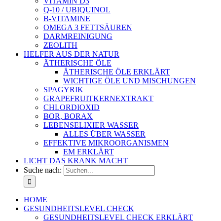
VITAMIN D3
Q-10 / UBIQUINOL
B-VITAMINE
OMEGA 3 FETTSÄUREN
DARMREINIGUNG
ZEOLITH
HELFER AUS DER NATUR
ÄTHERISCHE ÖLE
ÄTHERISCHE ÖLE ERKLÄRT
WICHTIGE ÖLE UND MISCHUNGEN
SPAGYRIK
GRAPEFRUITKERNEXTRAKT
CHLORDIOXID
BOR, BORAX
LEBENSELIXIER WASSER
ALLES ÜBER WASSER
EFFEKTIVE MIKROORGANISMEN
EM ERKLÄRT
LICHT DAS KRANK MACHT
Suche nach:
HOME
GESUNDHEITSLEVEL CHECK
GESUNDHEITSLEVEL CHECK ERKLÄRT