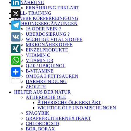
ERNÄHRUNG
ERNÄHRUNG ERKLÄRT
LinkedIn
ZELL- TRAINING
INNERE KÖRPERREINIGUNG
X
NAHRUNGSERGÄNZUNGEN
JA ODER NEIN ?
ÜBERDOSIERUNG ?
Telegram
WICHTIGE VITAL STOFFE
MIKRONÄHRSTOFFE
VK
EINZELPRODUKTE
VITAMIN C
XING
VITAMIN D3
Q-10 / UBIQUINOL
WhatsApp
B-VITAMINE
OMEGA 3 FETTSÄUREN
Teilen
DARMREINIGUNG
ZEOLITH
HELFER AUS DER NATUR
ÄTHERISCHE ÖLE
ÄTHERISCHE ÖLE ERKLÄRT
WICHTIGE ÖLE UND MISCHUNGEN
SPAGYRIK
GRAPEFRUITKERNEXTRAKT
CHLORDIOXID
BOR, BORAX