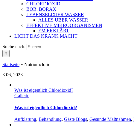
CHLORDIOXID
BOR, BORAX
LEBENSELIXIER WASSER
ALLES ÜBER WASSER
EFFEKTIVE MIKROORGANISMEN
EM ERKLÄRT
LICHT DAS KRANK MACHT
Suche nach:
Startseite
»
Natriumclorid
3
06, 2023
Was ist eigentlich Chlordioxid?
Gallerie
Was ist eigentlich Chlordioxid?
Aufklärung
,
Behandlung
,
Gäste Blogs
,
Gesunde Maßnahmen
,