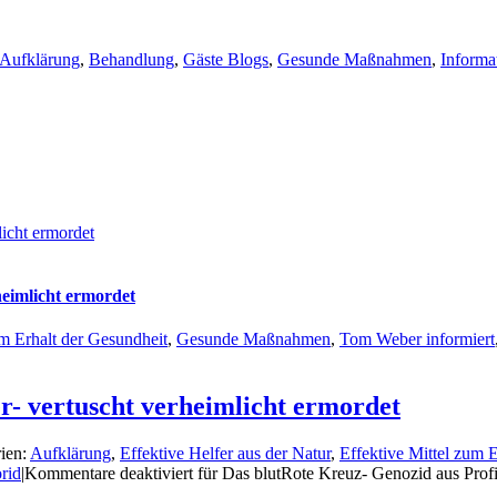
Aufklärung
,
Behandlung
,
Gäste Blogs
,
Gesunde Maßnahmen
,
Informa
licht ermordet
heimlicht ermordet
um Erhalt der Gesundheit
,
Gesunde Maßnahmen
,
Tom Weber informiert
r- vertuscht verheimlicht ermordet
ien:
Aufklärung
,
Effektive Helfer aus der Natur
,
Effektive Mittel zum 
rid
|
Kommentare deaktiviert
für Das blutRote Kreuz- Genozid aus Profit