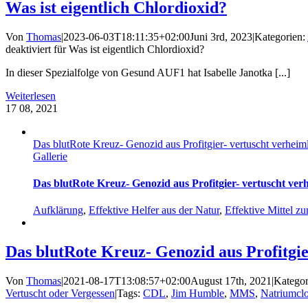
Was ist eigentlich Chlordioxid?
Von
Thomas
|
2023-06-03T18:11:35+02:00
Juni 3rd, 2023
|
Kategorien:
deaktiviert
für Was ist eigentlich Chlordioxid?
In dieser Spezialfolge von Gesund AUF1 hat Isabelle Janotka [...]
Weiterlesen
17
08, 2021
Das blutRote Kreuz- Genozid aus Profitgier- vertuscht verheim
Gallerie
Das blutRote Kreuz- Genozid aus Profitgier- vertuscht ver
Aufklärung
,
Effektive Helfer aus der Natur
,
Effektive Mittel z
Das blutRote Kreuz- Genozid aus Profitgie
Von
Thomas
|
2021-08-17T13:08:57+02:00
August 17th, 2021
|
Kategor
Vertuscht oder Vergessen
|
Tags:
CDL
,
Jim Humble
,
MMS
,
Natriumclo