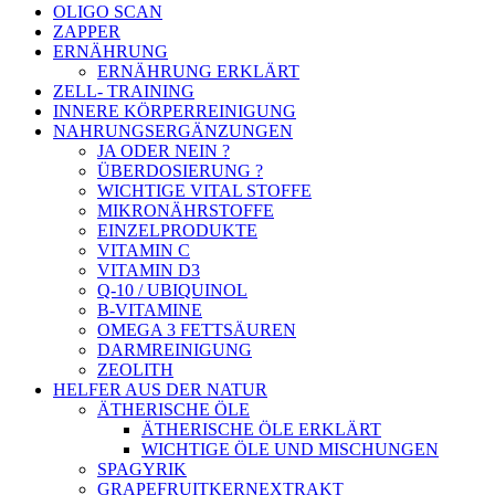
OLIGO SCAN
ZAPPER
ERNÄHRUNG
ERNÄHRUNG ERKLÄRT
ZELL- TRAINING
INNERE KÖRPERREINIGUNG
NAHRUNGSERGÄNZUNGEN
JA ODER NEIN ?
ÜBERDOSIERUNG ?
WICHTIGE VITAL STOFFE
MIKRONÄHRSTOFFE
EINZELPRODUKTE
VITAMIN C
VITAMIN D3
Q-10 / UBIQUINOL
B-VITAMINE
OMEGA 3 FETTSÄUREN
DARMREINIGUNG
ZEOLITH
HELFER AUS DER NATUR
ÄTHERISCHE ÖLE
ÄTHERISCHE ÖLE ERKLÄRT
WICHTIGE ÖLE UND MISCHUNGEN
SPAGYRIK
GRAPEFRUITKERNEXTRAKT