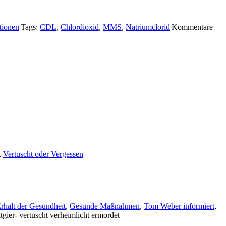
tionen
|
Tags:
CDL
,
Chlordioxid
,
MMS
,
Natriumclorid
|
Kommentare
,
Vertuscht oder Vergessen
Erhalt der Gesundheit
,
Gesunde Maßnahmen
,
Tom Weber informiert
,
gier- vertuscht verheimlicht ermordet