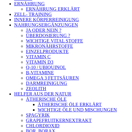
ERNÄHRUNG
ERNÄHRUNG ERKLÄRT
ZELL- TRAINING
INNERE KÖRPERREINIGUNG
NAHRUNGSERGÄNZUNGEN
JA ODER NEIN ?
ÜBERDOSIERUNG ?
WICHTIGE VITAL STOFFE
MIKRONÄHRSTOFFE
EINZELPRODUKTE
VITAMIN C
VITAMIN D3
Q-10 / UBIQUINOL
B-VITAMINE
OMEGA 3 FETTSÄUREN
DARMREINIGUNG
ZEOLITH
HELFER AUS DER NATUR
ÄTHERISCHE ÖLE
ÄTHERISCHE ÖLE ERKLÄRT
WICHTIGE ÖLE UND MISCHUNGEN
SPAGYRIK
GRAPEFRUITKERNEXTRAKT
CHLORDIOXID
BOR, BORAX