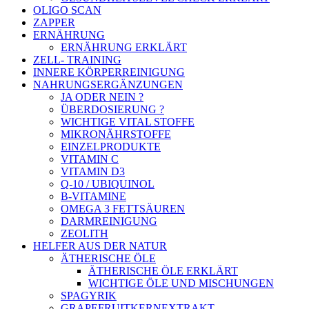
OLIGO SCAN
ZAPPER
ERNÄHRUNG
ERNÄHRUNG ERKLÄRT
ZELL- TRAINING
INNERE KÖRPERREINIGUNG
NAHRUNGSERGÄNZUNGEN
JA ODER NEIN ?
ÜBERDOSIERUNG ?
WICHTIGE VITAL STOFFE
MIKRONÄHRSTOFFE
EINZELPRODUKTE
VITAMIN C
VITAMIN D3
Q-10 / UBIQUINOL
B-VITAMINE
OMEGA 3 FETTSÄUREN
DARMREINIGUNG
ZEOLITH
HELFER AUS DER NATUR
ÄTHERISCHE ÖLE
ÄTHERISCHE ÖLE ERKLÄRT
WICHTIGE ÖLE UND MISCHUNGEN
SPAGYRIK
GRAPEFRUITKERNEXTRAKT