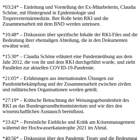
*
03:24
*
– Einleitung und Vorstellung der Ex-Mitarbeiterin, Claudia
Schöne, mit Hintergrund in Epidemiologie und
Tropenveterinärmedizin. Ihre Rolle beim RKI und die
Zusammenarbeit mit dem BND werden umrissen.
*
10:48
*
– Diskussion über spezifische Inhalte der RKI-Files und die
Bedeutung ihrer ehemaligen Abteilung, die in den Dokumenten
erwähnt wird.
*
15:30
*
– Claudia Schöne erläutert eine Pandemieübung aus dem
Jahr 2012, die von ihr und dem RKI durchgeführt wurde, und zieht
Parallelen zur aktuellen COVID-19-Pandemie.
*
21:05
*
– Erfahrungen aus internationalen Übungen zur
Pandemiebekämpfung und der Zusammenarbeit zwischen zivilen
und militärischen Organisationen werden geteilt.
*
27:19
*
– Kritische Betrachtung der Weisungsgebundenheit des
RKI an das Bundesgesundheitsministerium und wie dies den
wissenschaftlichen Austausch beeinflusst.
*
33:42
*
– Persönliche Einblicke und Kritik am Krisenmanagement
während der Hochwasserkatastrophe 2021 im Ahrtal.
*
40:56
*
– Diskussion über den Pandemic Treaty und die Bedeutung