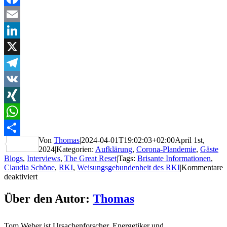
Facebook
Email
LinkedIn
X
Telegram
VK
XING
WhatsApp
Von
Thomas
|
2024-04-01T19:02:03+02:00
April 1st,
Teilen
2024
|
Kategorien:
Aufklärung
,
Corona-Plandemie
,
Gäste
Blogs
,
Interviews
,
The Great Reset
|
Tags:
Brisante Informationen
,
Claudia Schöne
,
RKI
,
Weisungsgebundenheit des RKI
|
Kommentare
für
deaktiviert
Interview
mit
Über den Autor:
Thomas
EX-
Mitarbeiterin
vom
Tom Weber ist Ursachenforscher, Energetiker und