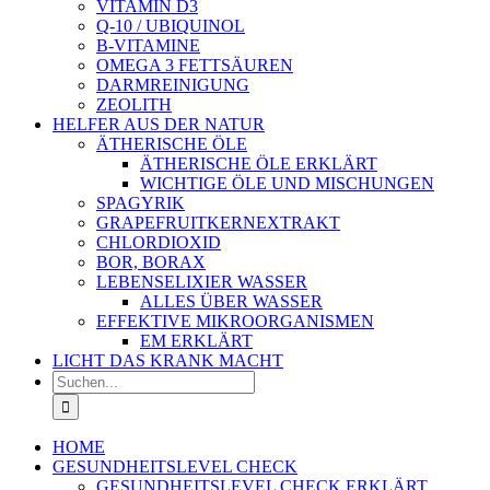
VITAMIN D3
Q-10 / UBIQUINOL
B-VITAMINE
OMEGA 3 FETTSÄUREN
DARMREINIGUNG
ZEOLITH
HELFER AUS DER NATUR
ÄTHERISCHE ÖLE
ÄTHERISCHE ÖLE ERKLÄRT
WICHTIGE ÖLE UND MISCHUNGEN
SPAGYRIK
GRAPEFRUITKERNEXTRAKT
CHLORDIOXID
BOR, BORAX
LEBENSELIXIER WASSER
ALLES ÜBER WASSER
EFFEKTIVE MIKROORGANISMEN
EM ERKLÄRT
LICHT DAS KRANK MACHT
Suche
nach:
HOME
GESUNDHEITSLEVEL CHECK
GESUNDHEITSLEVEL CHECK ERKLÄRT