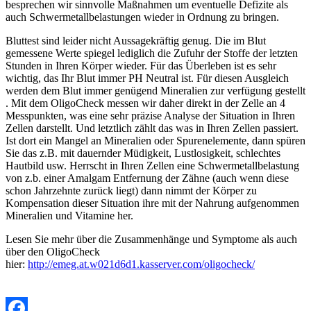
besprechen wir sinnvolle Maßnahmen um eventuelle Defizite als
auch Schwermetallbelastungen wieder in Ordnung zu bringen.
Bluttest sind leider nicht Aussagekräftig genug. Die im Blut
gemessene Werte spiegel lediglich die Zufuhr der Stoffe der letzten
Stunden in Ihren Körper wieder. Für das Überleben ist es sehr
wichtig, das Ihr Blut immer PH Neutral ist. Für diesen Ausgleich
werden dem Blut immer genügend Mineralien zur verfügung gestellt
. Mit dem OligoCheck messen wir daher direkt in der Zelle an 4
Messpunkten, was eine sehr präzise Analyse der Situation in Ihren
Zellen darstellt. Und letztlich zählt das was in Ihren Zellen passiert.
Ist dort ein Mangel an Mineralien oder Spurenelemente, dann spüren
Sie das z.B. mit dauernder Müdigkeit, Lustlosigkeit, schlechtes
Hautbild usw. Herrscht in Ihren Zellen eine Schwermetallbelastung
von z.b. einer Amalgam Entfernung der Zähne (auch wenn diese
schon Jahrzehnte zurück liegt) dann nimmt der Körper zu
Kompensation dieser Situation ihre mit der Nahrung aufgenommen
Mineralien und Vitamine her.
Lesen Sie mehr über die Zusammenhänge und Symptome als auch
über den OligoCheck
hier:
http://emeg.at.w021d6d1.kasserver.com/oligocheck/