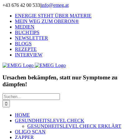
Zum
+43 676 42 00 533
|
info@emeg.at
Inhalt
ENERGIE STEHT ÜBER MATERIE
springen
MEIN WEG ZUM OBERON®
MEDIEN
BUCHTIPS
NEWSLETTER
BLOGS
REZEPTE
INTERVIEW
Ursachen bekämpfen, statt nur Symptome zu
dämpfen!
Suche
nach:
HOME
GESUNDHEITSLEVEL CHECK
GESUNDHEITSLEVEL CHECK ERKLÄRT
OLIGO SCAN
ZAPPER