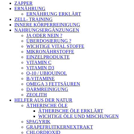
ZAPPER
ERNÄHRUNG
ERNÄHRUNG ERKLÄRT
ZELL- TRAINING
INNERE KÖRPERREINIGUNG
NAHRUNGSERGÄNZUNGEN
JA ODER NEIN ?
ÜBERDOSIERUNG ?
WICHTIGE VITAL STOFFE
MIKRONÄHRSTOFFE
EINZELPRODUKTE
VITAMIN C
VITAMIN D3
Q-10 / UBIQUINOL
B-VITAMINE
OMEGA 3 FETTSÄUREN
DARMREINIGUNG
ZEOLITH
HELFER AUS DER NATUR
ÄTHERISCHE ÖLE
ÄTHERISCHE ÖLE ERKLÄRT
WICHTIGE ÖLE UND MISCHUNGEN
SPAGYRIK
GRAPEFRUITKERNEXTRAKT
CHLORDIOXID