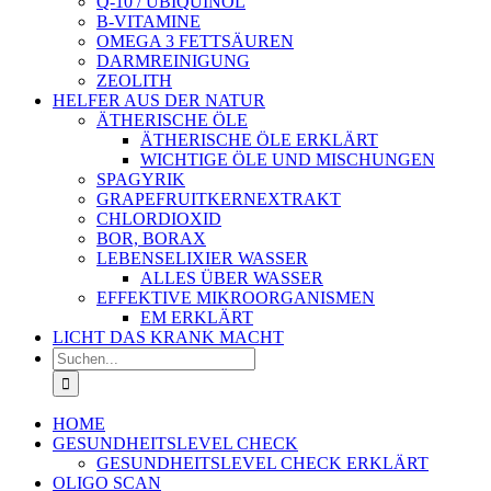
Q-10 / UBIQUINOL
B-VITAMINE
OMEGA 3 FETTSÄUREN
DARMREINIGUNG
ZEOLITH
HELFER AUS DER NATUR
ÄTHERISCHE ÖLE
ÄTHERISCHE ÖLE ERKLÄRT
WICHTIGE ÖLE UND MISCHUNGEN
SPAGYRIK
GRAPEFRUITKERNEXTRAKT
CHLORDIOXID
BOR, BORAX
LEBENSELIXIER WASSER
ALLES ÜBER WASSER
EFFEKTIVE MIKROORGANISMEN
EM ERKLÄRT
LICHT DAS KRANK MACHT
Suche
nach:
HOME
GESUNDHEITSLEVEL CHECK
GESUNDHEITSLEVEL CHECK ERKLÄRT
OLIGO SCAN