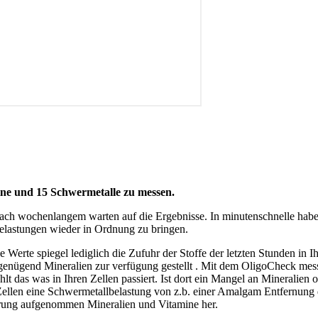
mine und 15 Schwermetalle zu messen.
nach wochenlangem warten auf die Ergebnisse. In minutenschnelle habe
elastungen wieder in Ordnung zu bringen.
 Werte spiegel lediglich die Zufuhr der Stoffe der letzten Stunden in I
enügend Mineralien zur verfügung gestellt . Mit dem OligoCheck messe
 zählt das was in Ihren Zellen passiert. Ist dort ein Mangel an Minerali
n Zellen eine Schwermetallbelastung von z.b. einer Amalgam Entfernung
hrung aufgenommen Mineralien und Vitamine her.