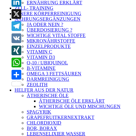
ERNÄHRUNG ERKLÄRT
ZELL- TRAINING
LinkedIn
INNERE KÖRPERREINIGUNG
NAHRUNGSERGÄNZUNGEN
X
JA ODER NEIN ?
ÜBERDOSIERUNG ?
WICHTIGE VITAL STOFFE
Telegram
MIKRONÄHRSTOFFE
EINZELPRODUKTE
VK
VITAMIN C
VITAMIN D3
XING
Q-10 / UBIQUINOL
B-VITAMINE
WhatsApp
OMEGA 3 FETTSÄUREN
DARMREINIGUNG
Teilen
ZEOLITH
HELFER AUS DER NATUR
ÄTHERISCHE ÖLE
ÄTHERISCHE ÖLE ERKLÄRT
WICHTIGE ÖLE UND MISCHUNGEN
SPAGYRIK
GRAPEFRUITKERNEXTRAKT
CHLORDIOXID
BOR, BORAX
LEBENSELIXIER WASSER