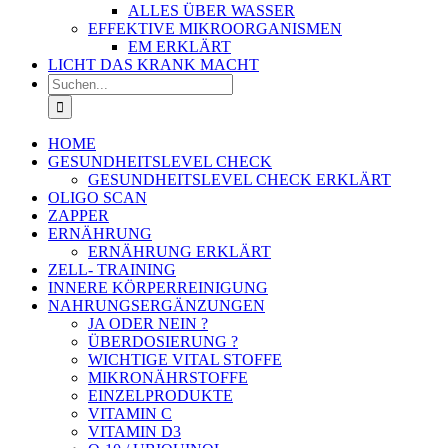
ALLES ÜBER WASSER
EFFEKTIVE MIKROORGANISMEN
EM ERKLÄRT
LICHT DAS KRANK MACHT
Suche
nach:
HOME
GESUNDHEITSLEVEL CHECK
GESUNDHEITSLEVEL CHECK ERKLÄRT
OLIGO SCAN
ZAPPER
ERNÄHRUNG
ERNÄHRUNG ERKLÄRT
ZELL- TRAINING
INNERE KÖRPERREINIGUNG
NAHRUNGSERGÄNZUNGEN
JA ODER NEIN ?
ÜBERDOSIERUNG ?
WICHTIGE VITAL STOFFE
MIKRONÄHRSTOFFE
EINZELPRODUKTE
VITAMIN C
VITAMIN D3