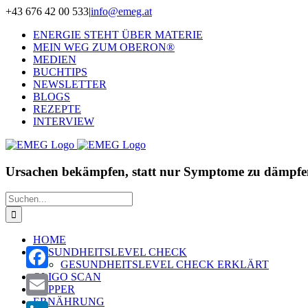
Zum
+43 676 42 00 533
|
info@emeg.at
Inhalt
ENERGIE STEHT ÜBER MATERIE
springen
MEIN WEG ZUM OBERON®
MEDIEN
BUCHTIPS
NEWSLETTER
BLOGS
REZEPTE
INTERVIEW
Ursachen bekämpfen, statt nur Symptome zu dämpfe
Suche
nach:
HOME
GESUNDHEITSLEVEL CHECK
GESUNDHEITSLEVEL CHECK ERKLÄRT
OLIGO SCAN
Facebook
ZAPPER
ERNÄHRUNG
Email