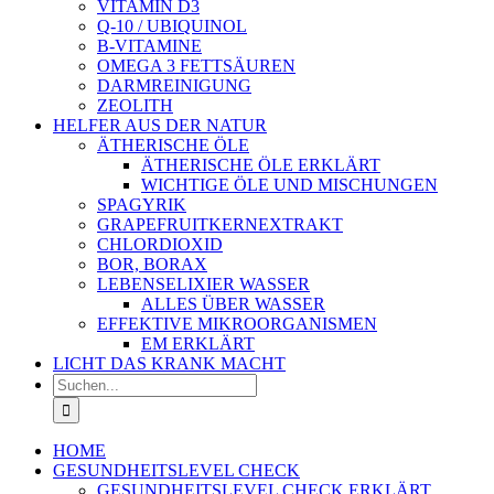
VITAMIN D3
Q-10 / UBIQUINOL
B-VITAMINE
OMEGA 3 FETTSÄUREN
DARMREINIGUNG
ZEOLITH
HELFER AUS DER NATUR
ÄTHERISCHE ÖLE
ÄTHERISCHE ÖLE ERKLÄRT
WICHTIGE ÖLE UND MISCHUNGEN
SPAGYRIK
GRAPEFRUITKERNEXTRAKT
CHLORDIOXID
BOR, BORAX
LEBENSELIXIER WASSER
ALLES ÜBER WASSER
EFFEKTIVE MIKROORGANISMEN
EM ERKLÄRT
LICHT DAS KRANK MACHT
Suche
nach:
HOME
GESUNDHEITSLEVEL CHECK
GESUNDHEITSLEVEL CHECK ERKLÄRT