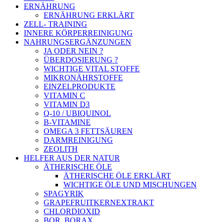
ERNÄHRUNG
ERNÄHRUNG ERKLÄRT
ZELL- TRAINING
INNERE KÖRPERREINIGUNG
NAHRUNGSERGÄNZUNGEN
JA ODER NEIN ?
ÜBERDOSIERUNG ?
WICHTIGE VITAL STOFFE
MIKRONÄHRSTOFFE
EINZELPRODUKTE
VITAMIN C
VITAMIN D3
Q-10 / UBIQUINOL
B-VITAMINE
OMEGA 3 FETTSÄUREN
DARMREINIGUNG
ZEOLITH
HELFER AUS DER NATUR
ÄTHERISCHE ÖLE
ÄTHERISCHE ÖLE ERKLÄRT
WICHTIGE ÖLE UND MISCHUNGEN
SPAGYRIK
GRAPEFRUITKERNEXTRAKT
CHLORDIOXID
BOR, BORAX