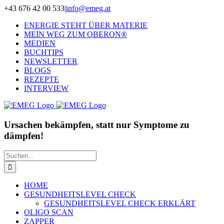
Zum
+43 676 42 00 533
|
info@emeg.at
Inhalt
ENERGIE STEHT ÜBER MATERIE
springen
MEIN WEG ZUM OBERON®
MEDIEN
BUCHTIPS
NEWSLETTER
BLOGS
REZEPTE
INTERVIEW
Ursachen bekämpfen, statt nur Symptome zu
dämpfen!
Suche
nach:
HOME
GESUNDHEITSLEVEL CHECK
GESUNDHEITSLEVEL CHECK ERKLÄRT
OLIGO SCAN
ZAPPER