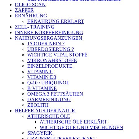
OLIGO SCAN
ZAPPER
ERNÄHRUNG
ERNÄHRUNG ERKLÄRT
ZELL- TRAINING
INNERE KÖRPERREINIGUNG
NAHRUNGSERGÄNZUNGEN
JA ODER NEIN ?
ÜBERDOSIERUNG ?
WICHTIGE VITAL STOFFE
MIKRONÄHRSTOFFE
EINZELPRODUKTE
VITAMIN C
VITAMIN D3
Q-10 / UBIQUINOL
B-VITAMINE
OMEGA 3 FETTSÄUREN
DARMREINIGUNG
ZEOLITH
HELFER AUS DER NATUR
ÄTHERISCHE ÖLE
ÄTHERISCHE ÖLE ERKLÄRT
WICHTIGE ÖLE UND MISCHUNGEN
SPAGYRIK
GRAPEFRUITKERNEXTRAKT