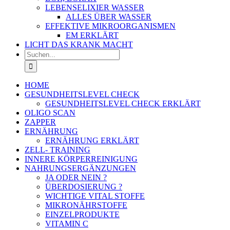
LEBENSELIXIER WASSER
ALLES ÜBER WASSER
EFFEKTIVE MIKROORGANISMEN
EM ERKLÄRT
LICHT DAS KRANK MACHT
Suche
nach:
HOME
GESUNDHEITSLEVEL CHECK
GESUNDHEITSLEVEL CHECK ERKLÄRT
OLIGO SCAN
ZAPPER
ERNÄHRUNG
ERNÄHRUNG ERKLÄRT
ZELL- TRAINING
INNERE KÖRPERREINIGUNG
NAHRUNGSERGÄNZUNGEN
JA ODER NEIN ?
ÜBERDOSIERUNG ?
WICHTIGE VITAL STOFFE
MIKRONÄHRSTOFFE
EINZELPRODUKTE
VITAMIN C