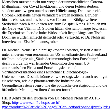
Menschen mussten nicht nur wegen der unmenschlichen Corona-
Maßnahmen, der Covid-Injektionen und deren Folgen sterben,
sondern auch wegen unterlassener Hilfeleistung. Denn sehr viele
Corona-Todesfälle hätten verhindert werden können. Darüber
hinaus ebenso, und das bereits vor Corona, unzählige weitere
Sterbefälle nach Krankheiten wie zum Beispiel Krebs. Nämlich mit
der Gabe von Vitamin D. Studien hätten dies schon lange bewiesen,
die Ergebnisse über die hohe Wirksamkeit liegen längst am Tisch.
Doch sie wurden schlecht gemacht oder vertuscht, so Dr. Nehls im
Interview mit Elsa Mittmannsgruber.
Dr. Michael Nehls ist ein preisgekrönter Forscher, dessen Arbeit
unter anderem vom renommierten US-amerikanischen Fachverband
für Immunologie als „Säule der immunologischen Forschung“
geehrt wurde. Er war leitender Genomforscher einer US-
amerikanischen Firma und Forschungsleiter und
Vorstandsvorsitzender eines Münchner Biotechnologie-
Unternehmens. Deshalb könne er, wie er sagt, „leider auch recht gut
einschätzen, wie die pharmazeutische Industrie das
Gesundheitssystem ebenso wie die politische Gesetzgebung und die
öffentliche Meinung zu ihren Gunsten formt“.
HIER geht’s zu den Büchern von Dr. Michael Nehls im AUF1-
Shop:
https://www.auf1.shop/search?
type=product%2Carticle%2Cpage%2Ccollection&options[prefix]=la