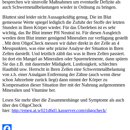
besprechen wir sinnvolle Maßnahmen um eventuelle Defizite als
auch Schwermetallbelastungen wieder in Ordnung zu bringen.
Bluttest sind leider nicht Aussagekräftig genug. Die im Blut
gemessene Werte spiegel lediglich die Zufuhr der Stoffe der letzten
Stunden in Ihren Körper wieder. Für das Überleben ist es sehr
wichtig, das Ihr Blut immer PH Neutral ist. Für diesen Ausgleich
werden dem Blut immer genügend Mineralien zur verfügung gestellt
. Mit dem OligoCheck messen wir daher direkt in der Zelle an 4
Messpunkten, was eine sehr präzise Analyse der Situation in Ihren
Zellen darstellt. Und letztlich zählt das was in Ihren Zellen passiert.
Ist dort ein Mangel an Mineralien oder Spurenelemente, dann spüren
Sie das z.B. mit dauernder Müdigkeit, Lustlosigkeit, schlechtes
Hautbild usw. Herrscht in Ihren Zellen eine Schwermetallbelastung
von z.b. einer Amalgam Entfernung der Zähne (auch wenn diese
schon Jahrzehnte zurück liegt) dann nimmt der Körper zu
Kompensation dieser Situation ihre mit der Nahrung aufgenommen
Mineralien und Vitamine her.
Lesen Sie mehr über die Zusammenhänge und Symptome als auch
über den OligoCheck
hier:
http://emeg.at.w021d6d1.kasserver.com/oligocheck/