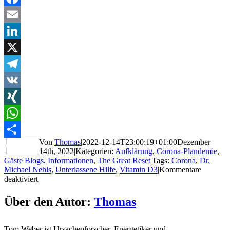
Facebook
Email
LinkedIn
X
Telegram
VK
XING
WhatsApp
Von
Thomas
|
2022-12-14T23:00:19+01:00
Dezember
Teilen
14th, 2022
|
Kategorien:
Aufklärung
,
Corona-Plandemie
,
Gäste Blogs
,
Informationen
,
The Great Reset
|
Tags:
Corona
,
Dr.
Michael Nehls
,
Unterlassene Hilfe
,
Vitamin D3
|
Kommentare
für
deaktiviert
Politik
ließ
Über den Autor:
Thomas
Menschen
vorsätzlich
an
Tom Weber ist Ursachenforscher, Energetiker und