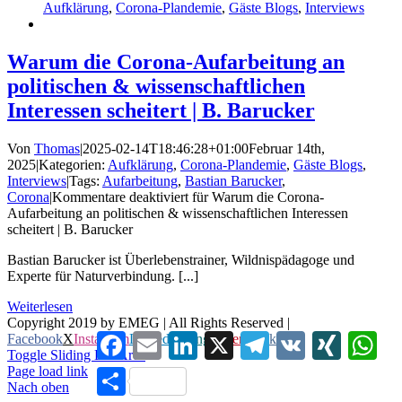
Aufklärung
,
Corona-Plandemie
,
Gäste Blogs
,
Interviews
Warum die Corona-Aufarbeitung an
politischen & wissenschaftlichen
Interessen scheitert | B. Barucker
Von
Thomas
|
2025-02-14T18:46:28+01:00
Februar 14th,
2025
|
Kategorien:
Aufklärung
,
Corona-Plandemie
,
Gäste Blogs
,
Interviews
|
Tags:
Aufarbeitung
,
Bastian Barucker
,
Corona
|
Kommentare deaktiviert
für Warum die Corona-
Aufarbeitung an politischen & wissenschaftlichen Interessen
scheitert | B. Barucker
Bastian Barucker ist Überlebenstrainer, Wildnispädagoge und
Experte für Naturverbindung. [...]
Weiterlesen
Copyright 2019 by EMEG | All Rights Reserved |
Facebook
Email
LinkedIn
X
Telegram
VK
XING
Wha
Facebook
X
Instagram
LinkedIn
Xing
Pinterest
Vk
Toggle Sliding Bar Area
Page load link
Teilen
Nach oben