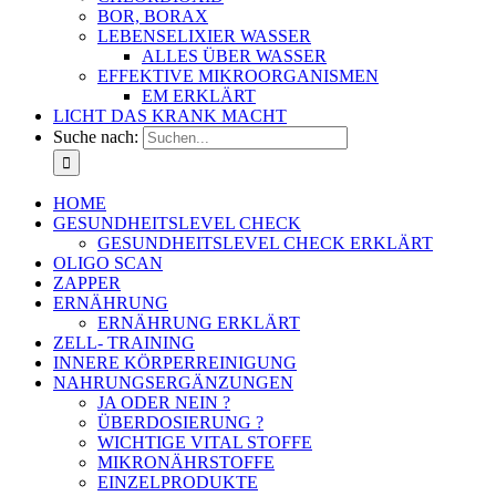
BOR, BORAX
LEBENSELIXIER WASSER
ALLES ÜBER WASSER
EFFEKTIVE MIKROORGANISMEN
EM ERKLÄRT
LICHT DAS KRANK MACHT
Suche nach:
HOME
GESUNDHEITSLEVEL CHECK
GESUNDHEITSLEVEL CHECK ERKLÄRT
OLIGO SCAN
ZAPPER
ERNÄHRUNG
ERNÄHRUNG ERKLÄRT
ZELL- TRAINING
INNERE KÖRPERREINIGUNG
NAHRUNGSERGÄNZUNGEN
JA ODER NEIN ?
ÜBERDOSIERUNG ?
WICHTIGE VITAL STOFFE
MIKRONÄHRSTOFFE
EINZELPRODUKTE