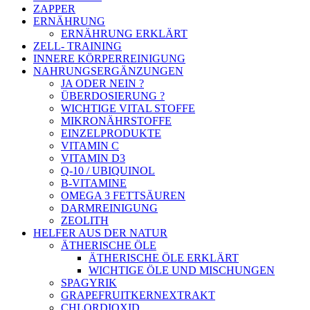
ZAPPER
ERNÄHRUNG
ERNÄHRUNG ERKLÄRT
ZELL- TRAINING
INNERE KÖRPERREINIGUNG
NAHRUNGSERGÄNZUNGEN
JA ODER NEIN ?
ÜBERDOSIERUNG ?
WICHTIGE VITAL STOFFE
MIKRONÄHRSTOFFE
EINZELPRODUKTE
VITAMIN C
VITAMIN D3
Q-10 / UBIQUINOL
B-VITAMINE
OMEGA 3 FETTSÄUREN
DARMREINIGUNG
ZEOLITH
HELFER AUS DER NATUR
ÄTHERISCHE ÖLE
ÄTHERISCHE ÖLE ERKLÄRT
WICHTIGE ÖLE UND MISCHUNGEN
SPAGYRIK
GRAPEFRUITKERNEXTRAKT
CHLORDIOXID