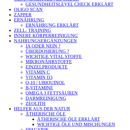
GESUNDHEITSLEVEL CHECK ERKLÄRT
OLIGO SCAN
ZAPPER
ERNÄHRUNG
ERNÄHRUNG ERKLÄRT
ZELL- TRAINING
INNERE KÖRPERREINIGUNG
NAHRUNGSERGÄNZUNGEN
JA ODER NEIN ?
ÜBERDOSIERUNG ?
WICHTIGE VITAL STOFFE
MIKRONÄHRSTOFFE
EINZELPRODUKTE
VITAMIN C
VITAMIN D3
Q-10 / UBIQUINOL
B-VITAMINE
OMEGA 3 FETTSÄUREN
DARMREINIGUNG
ZEOLITH
HELFER AUS DER NATUR
ÄTHERISCHE ÖLE
ÄTHERISCHE ÖLE ERKLÄRT
WICHTIGE ÖLE UND MISCHUNGEN
SPAGYRIK