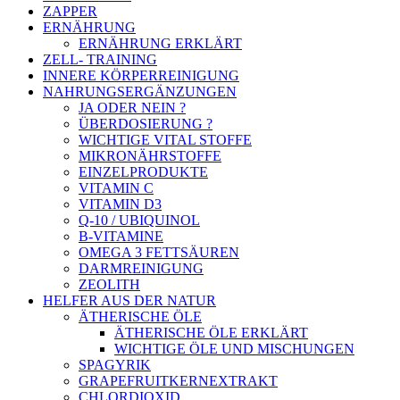
ZAPPER
ERNÄHRUNG
ERNÄHRUNG ERKLÄRT
ZELL- TRAINING
INNERE KÖRPERREINIGUNG
NAHRUNGSERGÄNZUNGEN
JA ODER NEIN ?
ÜBERDOSIERUNG ?
WICHTIGE VITAL STOFFE
MIKRONÄHRSTOFFE
EINZELPRODUKTE
VITAMIN C
VITAMIN D3
Q-10 / UBIQUINOL
B-VITAMINE
OMEGA 3 FETTSÄUREN
DARMREINIGUNG
ZEOLITH
HELFER AUS DER NATUR
ÄTHERISCHE ÖLE
ÄTHERISCHE ÖLE ERKLÄRT
WICHTIGE ÖLE UND MISCHUNGEN
SPAGYRIK
GRAPEFRUITKERNEXTRAKT
CHLORDIOXID