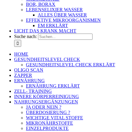
BOR, BORAX
LEBENSELIXIER WASSER
ALLES ÜBER WASSER
EFFEKTIVE MIKROORGANISMEN
EM ERKLÄRT
LICHT DAS KRANK MACHT
Suche nach:
HOME
GESUNDHEITSLEVEL CHECK
GESUNDHEITSLEVEL CHECK ERKLÄRT
OLIGO SCAN
ZAPPER
ERNÄHRUNG
ERNÄHRUNG ERKLÄRT
ZELL- TRAINING
INNERE KÖRPERREINIGUNG
NAHRUNGSERGÄNZUNGEN
JA ODER NEIN ?
ÜBERDOSIERUNG ?
WICHTIGE VITAL STOFFE
MIKRONÄHRSTOFFE
EINZELPRODUKTE