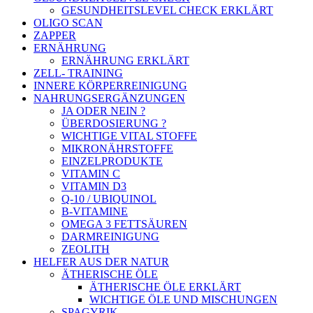
GESUNDHEITSLEVEL CHECK ERKLÄRT
OLIGO SCAN
ZAPPER
ERNÄHRUNG
ERNÄHRUNG ERKLÄRT
ZELL- TRAINING
INNERE KÖRPERREINIGUNG
NAHRUNGSERGÄNZUNGEN
JA ODER NEIN ?
ÜBERDOSIERUNG ?
WICHTIGE VITAL STOFFE
MIKRONÄHRSTOFFE
EINZELPRODUKTE
VITAMIN C
VITAMIN D3
Q-10 / UBIQUINOL
B-VITAMINE
OMEGA 3 FETTSÄUREN
DARMREINIGUNG
ZEOLITH
HELFER AUS DER NATUR
ÄTHERISCHE ÖLE
ÄTHERISCHE ÖLE ERKLÄRT
WICHTIGE ÖLE UND MISCHUNGEN
SPAGYRIK