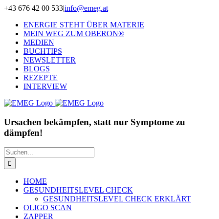
Zum
+43 676 42 00 533
|
info@emeg.at
Inhalt
ENERGIE STEHT ÜBER MATERIE
springen
MEIN WEG ZUM OBERON®
MEDIEN
BUCHTIPS
NEWSLETTER
BLOGS
REZEPTE
INTERVIEW
Ursachen bekämpfen, statt nur Symptome zu
dämpfen!
Suche
nach:
HOME
GESUNDHEITSLEVEL CHECK
GESUNDHEITSLEVEL CHECK ERKLÄRT
OLIGO SCAN
ZAPPER