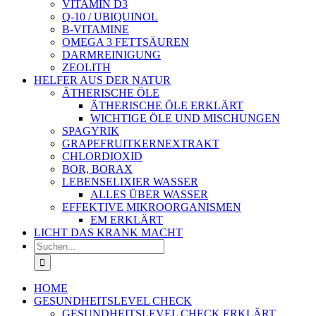
VITAMIN D3
Q-10 / UBIQUINOL
B-VITAMINE
OMEGA 3 FETTSÄUREN
DARMREINIGUNG
ZEOLITH
HELFER AUS DER NATUR
ÄTHERISCHE ÖLE
ÄTHERISCHE ÖLE ERKLÄRT
WICHTIGE ÖLE UND MISCHUNGEN
SPAGYRIK
GRAPEFRUITKERNEXTRAKT
CHLORDIOXID
BOR, BORAX
LEBENSELIXIER WASSER
ALLES ÜBER WASSER
EFFEKTIVE MIKROORGANISMEN
EM ERKLÄRT
LICHT DAS KRANK MACHT
Suche
nach:
HOME
GESUNDHEITSLEVEL CHECK
GESUNDHEITSLEVEL CHECK ERKLÄRT