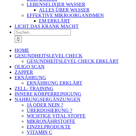
LEBENSELIXIER WASSER
ALLES ÜBER WASSER
EFFEKTIVE MIKROORGANISMEN
EM ERKLÄRT
LICHT DAS KRANK MACHT
Suche
nach:
HOME
GESUNDHEITSLEVEL CHECK
GESUNDHEITSLEVEL CHECK ERKLÄRT
OLIGO SCAN
ZAPPER
ERNÄHRUNG
ERNÄHRUNG ERKLÄRT
ZELL- TRAINING
INNERE KÖRPERREINIGUNG
NAHRUNGSERGÄNZUNGEN
JA ODER NEIN ?
ÜBERDOSIERUNG ?
WICHTIGE VITAL STOFFE
MIKRONÄHRSTOFFE
EINZELPRODUKTE
VITAMIN C