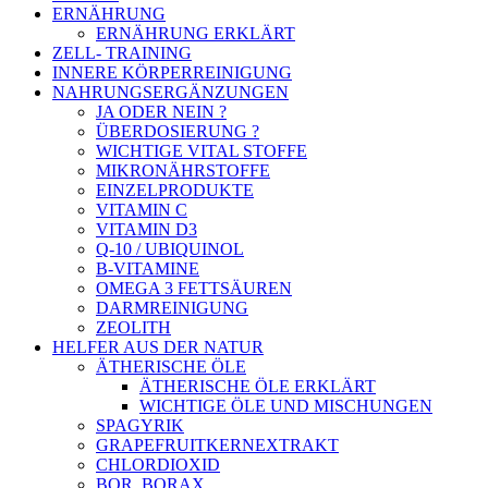
ERNÄHRUNG
ERNÄHRUNG ERKLÄRT
ZELL- TRAINING
INNERE KÖRPERREINIGUNG
NAHRUNGSERGÄNZUNGEN
JA ODER NEIN ?
ÜBERDOSIERUNG ?
WICHTIGE VITAL STOFFE
MIKRONÄHRSTOFFE
EINZELPRODUKTE
VITAMIN C
VITAMIN D3
Q-10 / UBIQUINOL
B-VITAMINE
OMEGA 3 FETTSÄUREN
DARMREINIGUNG
ZEOLITH
HELFER AUS DER NATUR
ÄTHERISCHE ÖLE
ÄTHERISCHE ÖLE ERKLÄRT
WICHTIGE ÖLE UND MISCHUNGEN
SPAGYRIK
GRAPEFRUITKERNEXTRAKT
CHLORDIOXID
BOR, BORAX