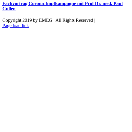
Fachvortrag Corona-Impfkampagne mit Prof Dr. med. Paul
Cullen
Copyright 2019 by EMEG | All Rights Reserved |
Facebook
X
Instagram
LinkedIn
Xing
Pinterest
Vk
Toggle
Page load link
Sliding
Nach
Bar
oben
Area