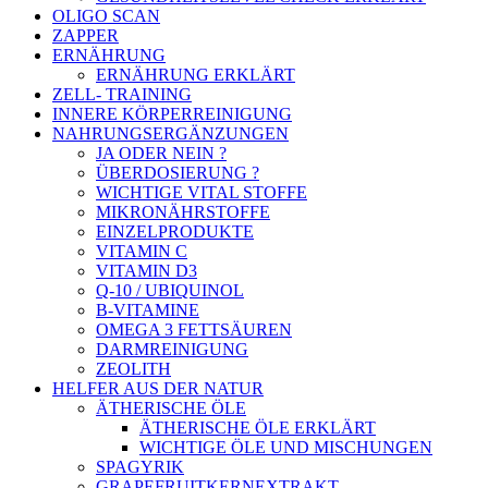
OLIGO SCAN
ZAPPER
ERNÄHRUNG
ERNÄHRUNG ERKLÄRT
ZELL- TRAINING
INNERE KÖRPERREINIGUNG
NAHRUNGSERGÄNZUNGEN
JA ODER NEIN ?
ÜBERDOSIERUNG ?
WICHTIGE VITAL STOFFE
MIKRONÄHRSTOFFE
EINZELPRODUKTE
VITAMIN C
VITAMIN D3
Q-10 / UBIQUINOL
B-VITAMINE
OMEGA 3 FETTSÄUREN
DARMREINIGUNG
ZEOLITH
HELFER AUS DER NATUR
ÄTHERISCHE ÖLE
ÄTHERISCHE ÖLE ERKLÄRT
WICHTIGE ÖLE UND MISCHUNGEN
SPAGYRIK
GRAPEFRUITKERNEXTRAKT