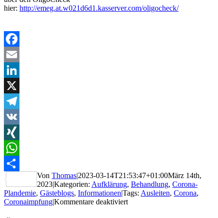
hier:
http://emeg.at.w021d6d1.kasserver.com/oligocheck/
Facebook
Email
LinkedIn
X
Telegram
VK
XING
WhatsApp
Von
Thomas
|
2023-03-14T21:53:47+01:00
März 14th,
Teilen
2023
|
Kategorien:
Aufklärung
,
Behandlung
,
Corona-
Plandemie
,
Gästeblogs
,
Informationen
|
Tags:
Ausleiten
,
Corona
,
für
Coronaimpfung
|
Kommentare deaktiviert
Zwischen