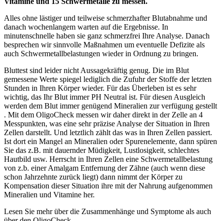
Vitamine und 15 Schwermetalle zu messen.
Alles ohne lästiger und teilweise schmerzhafter Blutabnahme und
danach wochenlangem warten auf die Ergebnisse. In
minutenschnelle haben sie ganz schmerzfrei Ihre Analyse. Danach
besprechen wir sinnvolle Maßnahmen um eventuelle Defizite als
auch Schwermetallbelastungen wieder in Ordnung zu bringen.
Bluttest sind leider nicht Aussagekräftig genug. Die im Blut
gemessene Werte spiegel lediglich die Zufuhr der Stoffe der letzten
Stunden in Ihren Körper wieder. Für das Überleben ist es sehr
wichtig, das Ihr Blut immer PH Neutral ist. Für diesen Ausgleich
werden dem Blut immer genügend Mineralien zur verfügung gestellt
. Mit dem OligoCheck messen wir daher direkt in der Zelle an 4
Messpunkten, was eine sehr präzise Analyse der Situation in Ihren
Zellen darstellt. Und letztlich zählt das was in Ihren Zellen passiert.
Ist dort ein Mangel an Mineralien oder Spurenelemente, dann spüren
Sie das z.B. mit dauernder Müdigkeit, Lustlosigkeit, schlechtes
Hautbild usw. Herrscht in Ihren Zellen eine Schwermetallbelastung
von z.b. einer Amalgam Entfernung der Zähne (auch wenn diese
schon Jahrzehnte zurück liegt) dann nimmt der Körper zu
Kompensation dieser Situation ihre mit der Nahrung aufgenommen
Mineralien und Vitamine her.
Lesen Sie mehr über die Zusammenhänge und Symptome als auch
über den OligoCheck