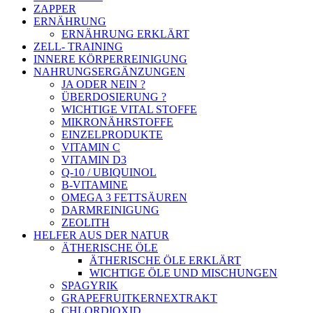
ZAPPER
ERNÄHRUNG
ERNÄHRUNG ERKLÄRT
ZELL- TRAINING
INNERE KÖRPERREINIGUNG
NAHRUNGSERGÄNZUNGEN
JA ODER NEIN ?
ÜBERDOSIERUNG ?
WICHTIGE VITAL STOFFE
MIKRONÄHRSTOFFE
EINZELPRODUKTE
VITAMIN C
VITAMIN D3
Q-10 / UBIQUINOL
B-VITAMINE
OMEGA 3 FETTSÄUREN
DARMREINIGUNG
ZEOLITH
HELFER AUS DER NATUR
ÄTHERISCHE ÖLE
ÄTHERISCHE ÖLE ERKLÄRT
WICHTIGE ÖLE UND MISCHUNGEN
SPAGYRIK
GRAPEFRUITKERNEXTRAKT
CHLORDIOXID