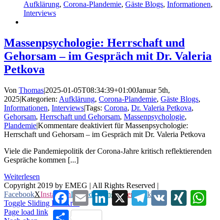
Aufklärung
,
Corona-Plandemie
,
Gäste Blogs
,
Informationen
,
Interviews
Massenpsychologie: Herrschaft und
Gehorsam – im Gespräch mit Dr. Valeria
Petkova
Von
Thomas
|
2025-01-05T08:34:39+01:00
Januar 5th,
2025
|
Kategorien:
Aufklärung
,
Corona-Plandemie
,
Gäste Blogs
,
Informationen
,
Interviews
|
Tags:
Corona
,
Dr. Valeria Petkova
,
Gehorsam
,
Herrschaft und Gehorsam
,
Massenpsychologie
,
Plandemie
|
Kommentare deaktiviert
für Massenpsychologie:
Herrschaft und Gehorsam – im Gespräch mit Dr. Valeria Petkova
Viele die Pandemiepolitik der Corona-Jahre kritisch reflektierenden
Gespräche kommen [...]
Weiterlesen
Copyright 2019 by EMEG | All Rights Reserved |
Facebook
Email
LinkedIn
X
Telegram
VK
XING
Wha
Facebook
X
Instagram
LinkedIn
Xing
Pinterest
Vk
Toggle Sliding Bar Area
Page load link
Teilen