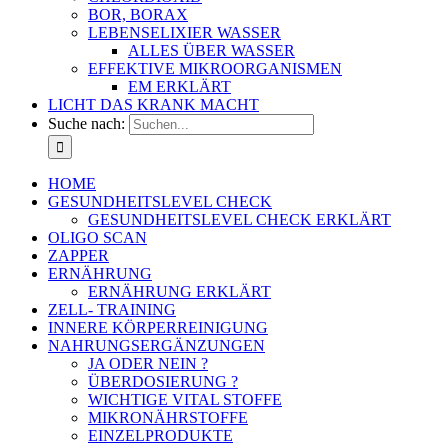
BOR, BORAX
LEBENSELIXIER WASSER
ALLES ÜBER WASSER
EFFEKTIVE MIKROORGANISMEN
EM ERKLÄRT
LICHT DAS KRANK MACHT
Suche nach:
HOME
GESUNDHEITSLEVEL CHECK
GESUNDHEITSLEVEL CHECK ERKLÄRT
OLIGO SCAN
ZAPPER
ERNÄHRUNG
ERNÄHRUNG ERKLÄRT
ZELL- TRAINING
INNERE KÖRPERREINIGUNG
NAHRUNGSERGÄNZUNGEN
JA ODER NEIN ?
ÜBERDOSIERUNG ?
WICHTIGE VITAL STOFFE
MIKRONÄHRSTOFFE
EINZELPRODUKTE