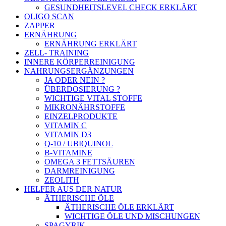
GESUNDHEITSLEVEL CHECK ERKLÄRT
OLIGO SCAN
ZAPPER
ERNÄHRUNG
ERNÄHRUNG ERKLÄRT
ZELL- TRAINING
INNERE KÖRPERREINIGUNG
NAHRUNGSERGÄNZUNGEN
JA ODER NEIN ?
ÜBERDOSIERUNG ?
WICHTIGE VITAL STOFFE
MIKRONÄHRSTOFFE
EINZELPRODUKTE
VITAMIN C
VITAMIN D3
Q-10 / UBIQUINOL
B-VITAMINE
OMEGA 3 FETTSÄUREN
DARMREINIGUNG
ZEOLITH
HELFER AUS DER NATUR
ÄTHERISCHE ÖLE
ÄTHERISCHE ÖLE ERKLÄRT
WICHTIGE ÖLE UND MISCHUNGEN
SPAGYRIK