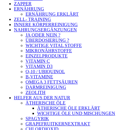
ZAPPER
ERNÄHRUNG
ERNÄHRUNG ERKLÄRT
ZELL- TRAINING
INNERE KÖRPERREINIGUNG
NAHRUNGSERGÄNZUNGEN
JA ODER NEIN ?
ÜBERDOSIERUNG ?
WICHTIGE VITAL STOFFE
MIKRONÄHRSTOFFE
EINZELPRODUKTE
VITAMIN C
VITAMIN D3
Q-10 / UBIQUINOL
B-VITAMINE
OMEGA 3 FETTSÄUREN
DARMREINIGUNG
ZEOLITH
HELFER AUS DER NATUR
ÄTHERISCHE ÖLE
ÄTHERISCHE ÖLE ERKLÄRT
WICHTIGE ÖLE UND MISCHUNGEN
SPAGYRIK
GRAPEFRUITKERNEXTRAKT
CHLORDIOXID