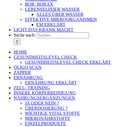
BOR, BORAX
LEBENSELIXIER WASSER
ALLES ÜBER WASSER
EFFEKTIVE MIKROORGANISMEN
EM ERKLÄRT
LICHT DAS KRANK MACHT
Suche nach:
HOME
GESUNDHEITSLEVEL CHECK
GESUNDHEITSLEVEL CHECK ERKLÄRT
OLIGO SCAN
ZAPPER
ERNÄHRUNG
ERNÄHRUNG ERKLÄRT
ZELL- TRAINING
INNERE KÖRPERREINIGUNG
NAHRUNGSERGÄNZUNGEN
JA ODER NEIN ?
ÜBERDOSIERUNG ?
WICHTIGE VITAL STOFFE
MIKRONÄHRSTOFFE
EINZELPRODUKTE