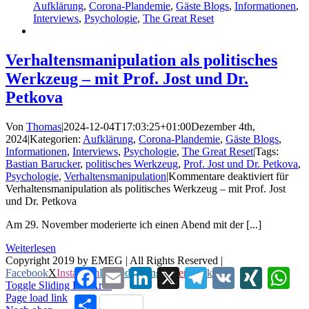
Aufklärung
,
Corona-Plandemie
,
Gäste Blogs
,
Informationen
,
Interviews
,
Psychologie
,
The Great Reset
Verhaltensmanipulation als politisches
Werkzeug – mit Prof. Jost und Dr.
Petkova
Von
Thomas
|
2024-12-04T17:03:25+01:00
Dezember 4th,
2024
|
Kategorien:
Aufklärung
,
Corona-Plandemie
,
Gäste Blogs
,
Informationen
,
Interviews
,
Psychologie
,
The Great Reset
|
Tags:
Bastian Barucker
,
politisches Werkzeug
,
Prof. Jost und Dr. Petkova
,
Psychologie
,
Verhaltensmanipulation
|
Kommentare deaktiviert
für
Verhaltensmanipulation als politisches Werkzeug – mit Prof. Jost
und Dr. Petkova
Am 29. November moderierte ich einen Abend mit der [...]
Weiterlesen
Copyright 2019 by EMEG | All Rights Reserved |
Facebook
Email
LinkedIn
X
Telegram
VK
XING
Wha
Facebook
X
Instagram
LinkedIn
Xing
Pinterest
Vk
Toggle Sliding Bar Area
Page load link
Teilen