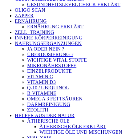
GESUNDHEITSLEVEL CHECK ERKLÄRT
OLIGO SCAN
ZAPPER
ERNÄHRUNG
ERNÄHRUNG ERKLÄRT
ZELL- TRAINING
INNERE KÖRPERREINIGUNG
NAHRUNGSERGÄNZUNGEN
JA ODER NEIN ?
ÜBERDOSIERUNG ?
WICHTIGE VITAL STOFFE
MIKRONÄHRSTOFFE
EINZELPRODUKTE
VITAMIN C
VITAMIN D3
Q-10 / UBIQUINOL
B-VITAMINE
OMEGA 3 FETTSÄUREN
DARMREINIGUNG
ZEOLITH
HELFER AUS DER NATUR
ÄTHERISCHE ÖLE
ÄTHERISCHE ÖLE ERKLÄRT
WICHTIGE ÖLE UND MISCHUNGEN
SPAGYRIK