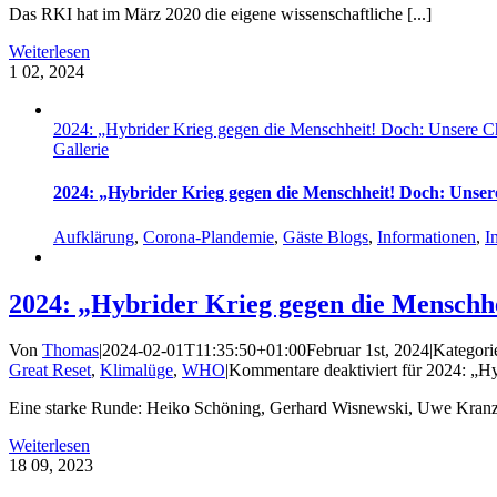
Das RKI hat im März 2020 die eigene wissenschaftliche [...]
Weiterlesen
1
02, 2024
2024: „Hybrider Krieg gegen die Menschheit! Doch: Unsere Ch
Gallerie
2024: „Hybrider Krieg gegen die Menschheit! Doch: Unsere
Aufklärung
,
Corona-Plandemie
,
Gäste Blogs
,
Informationen
,
I
2024: „Hybrider Krieg gegen die Menschhe
Von
Thomas
|
2024-02-01T11:35:50+01:00
Februar 1st, 2024
|
Kategori
Great Reset
,
Klimalüge
,
WHO
|
Kommentare deaktiviert
für 2024: „Hy
Eine starke Runde: Heiko Schöning, Gerhard Wisnewski, Uwe Kranz, 
Weiterlesen
18
09, 2023