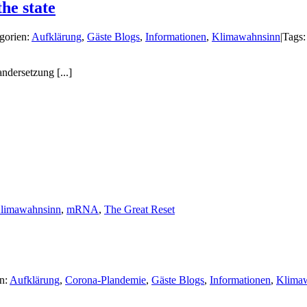
he state
gorien:
Aufklärung
,
Gäste Blogs
,
Informationen
,
Klimawahnsinn
|
Tags
andersetzung [...]
limawahnsinn
,
mRNA
,
The Great Reset
n:
Aufklärung
,
Corona-Plandemie
,
Gäste Blogs
,
Informationen
,
Klima