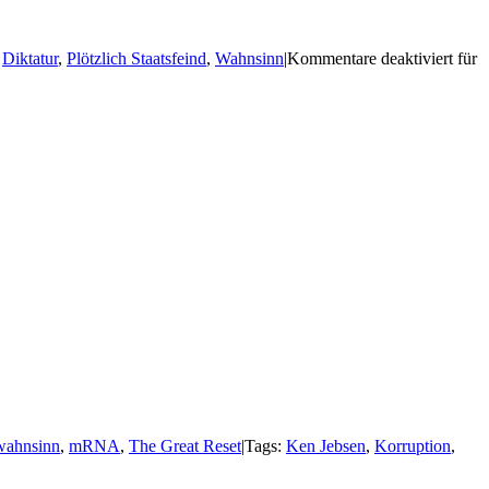
:
Diktatur
,
Plötzlich Staatsfeind
,
Wahnsinn
|
Kommentare deaktiviert
für
wahnsinn
,
mRNA
,
The Great Reset
|
Tags:
Ken Jebsen
,
Korruption
,