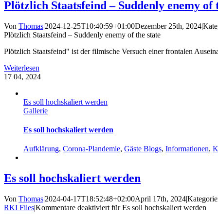
Plötzlich Staatsfeind – Suddenly enemy of t
Von
Thomas
|
2024-12-25T10:40:59+01:00
Dezember 25th, 2024
|
Kate
Plötzlich Staatsfeind – Suddenly enemy of the state
Plötzlich Staatsfeind" ist der filmische Versuch einer frontalen Ausein
Weiterlesen
17
04, 2024
Es soll hochskaliert werden
Gallerie
Es soll hochskaliert werden
Aufklärung
,
Corona-Plandemie
,
Gäste Blogs
,
Informationen
,
K
Es soll hochskaliert werden
Von
Thomas
|
2024-04-17T18:52:48+02:00
April 17th, 2024
|
Kategorie
RKI Files
|
Kommentare deaktiviert
für Es soll hochskaliert werden