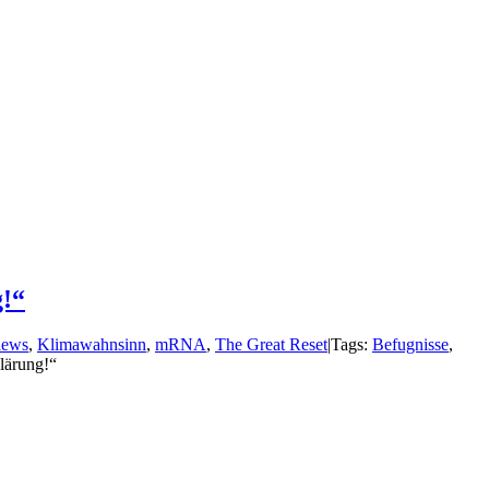
g!“
iews
,
Klimawahnsinn
,
mRNA
,
The Great Reset
|
Tags:
Befugnisse
,
lärung!“