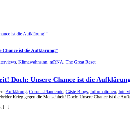
ance ist die Aufklärung!“
 Chance ist die Aufklärung!“
nterviews
,
Klimawahnsinn
,
mRNA
,
The Great Reset
it! Doch: Unsere Chance ist die Aufklärun
en:
Aufklärung
,
Corona-Plandemie
,
Gäste Blogs
,
Informationen
,
Interv
brider Krieg gegen die Menschheit! Doch: Unsere Chance ist die Aufk
[...]