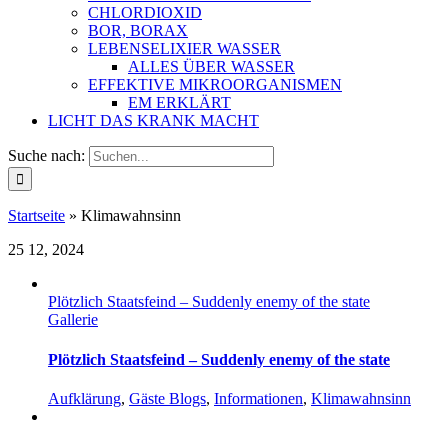
CHLORDIOXID
BOR, BORAX
LEBENSELIXIER WASSER
ALLES ÜBER WASSER
EFFEKTIVE MIKROORGANISMEN
EM ERKLÄRT
LICHT DAS KRANK MACHT
Suche nach:
Startseite
»
Klimawahnsinn
25
12, 2024
Plötzlich Staatsfeind – Suddenly enemy of the state
Gallerie
Plötzlich Staatsfeind – Suddenly enemy of the state
Aufklärung
,
Gäste Blogs
,
Informationen
,
Klimawahnsinn