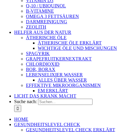
VITAMIN D3
Q-10 / UBIQUINOL
B-VITAMINE
OMEGA 3 FETTSÄUREN
DARMREINIGUNG
ZEOLITH
HELFER AUS DER NATUR
ÄTHERISCHE ÖLE
ÄTHERISCHE ÖLE ERKLÄRT
WICHTIGE ÖLE UND MISCHUNGEN
SPAGYRIK
GRAPEFRUITKERNEXTRAKT
CHLORDIOXID
BOR, BORAX
LEBENSELIXIER WASSER
ALLES ÜBER WASSER
EFFEKTIVE MIKROORGANISMEN
EM ERKLÄRT
LICHT DAS KRANK MACHT
Suche nach:
HOME
GESUNDHEITSLEVEL CHECK
GESUNDHEITSLEVEL CHECK ERKLÄRT