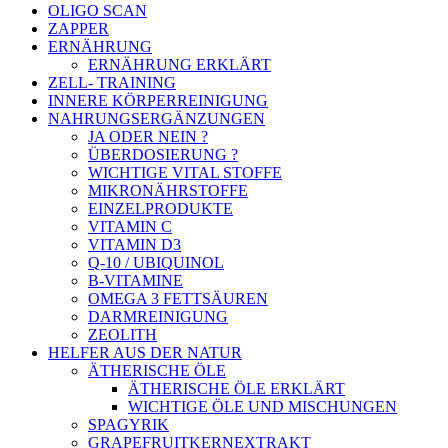
OLIGO SCAN
ZAPPER
ERNÄHRUNG
ERNÄHRUNG ERKLÄRT
ZELL- TRAINING
INNERE KÖRPERREINIGUNG
NAHRUNGSERGÄNZUNGEN
JA ODER NEIN ?
ÜBERDOSIERUNG ?
WICHTIGE VITAL STOFFE
MIKRONÄHRSTOFFE
EINZELPRODUKTE
VITAMIN C
VITAMIN D3
Q-10 / UBIQUINOL
B-VITAMINE
OMEGA 3 FETTSÄUREN
DARMREINIGUNG
ZEOLITH
HELFER AUS DER NATUR
ÄTHERISCHE ÖLE
ÄTHERISCHE ÖLE ERKLÄRT
WICHTIGE ÖLE UND MISCHUNGEN
SPAGYRIK
GRAPEFRUITKERNEXTRAKT