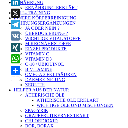
ERNÄHRUNG
ERNÄHRUNG ERKLÄRT
LinkedIn
ZELL- TRAINING
INNERE KÖRPERREINIGUNG
X
NAHRUNGSERGÄNZUNGEN
JA ODER NEIN ?
ÜBERDOSIERUNG ?
Telegram
WICHTIGE VITAL STOFFE
MIKRONÄHRSTOFFE
VK
EINZELPRODUKTE
VITAMIN C
XING
VITAMIN D3
Q-10 / UBIQUINOL
WhatsApp
B-VITAMINE
OMEGA 3 FETTSÄUREN
Teilen
DARMREINIGUNG
ZEOLITH
HELFER AUS DER NATUR
ÄTHERISCHE ÖLE
ÄTHERISCHE ÖLE ERKLÄRT
WICHTIGE ÖLE UND MISCHUNGEN
SPAGYRIK
GRAPEFRUITKERNEXTRAKT
CHLORDIOXID
BOR, BORAX