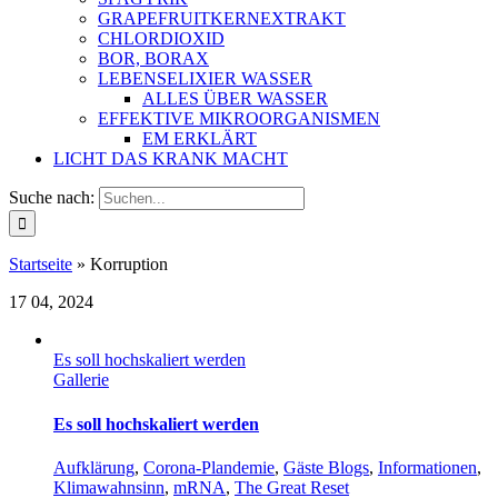
GRAPEFRUITKERNEXTRAKT
CHLORDIOXID
BOR, BORAX
LEBENSELIXIER WASSER
ALLES ÜBER WASSER
EFFEKTIVE MIKROORGANISMEN
EM ERKLÄRT
LICHT DAS KRANK MACHT
Suche nach:
Startseite
»
Korruption
17
04, 2024
Es soll hochskaliert werden
Gallerie
Es soll hochskaliert werden
Aufklärung
,
Corona-Plandemie
,
Gäste Blogs
,
Informationen
,
Klimawahnsinn
,
mRNA
,
The Great Reset