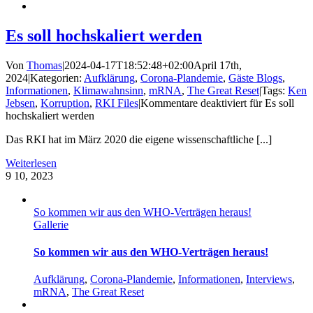
Es soll hochskaliert werden
Von
Thomas
|
2024-04-17T18:52:48+02:00
April 17th,
2024
|
Kategorien:
Aufklärung
,
Corona-Plandemie
,
Gäste Blogs
,
Informationen
,
Klimawahnsinn
,
mRNA
,
The Great Reset
|
Tags:
Ken
Jebsen
,
Korruption
,
RKI Files
|
Kommentare deaktiviert
für Es soll
hochskaliert werden
Das RKI hat im März 2020 die eigene wissenschaftliche [...]
Weiterlesen
9
10, 2023
So kommen wir aus den WHO-Verträgen heraus!
Gallerie
So kommen wir aus den WHO-Verträgen heraus!
Aufklärung
,
Corona-Plandemie
,
Informationen
,
Interviews
,
mRNA
,
The Great Reset