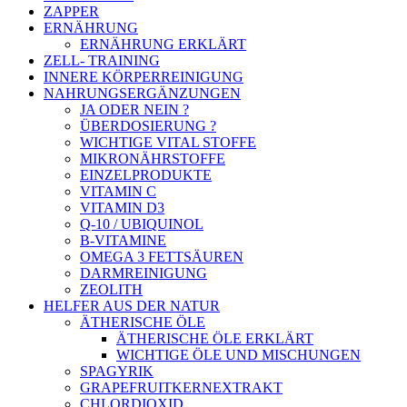
ZAPPER
ERNÄHRUNG
ERNÄHRUNG ERKLÄRT
ZELL- TRAINING
INNERE KÖRPERREINIGUNG
NAHRUNGSERGÄNZUNGEN
JA ODER NEIN ?
ÜBERDOSIERUNG ?
WICHTIGE VITAL STOFFE
MIKRONÄHRSTOFFE
EINZELPRODUKTE
VITAMIN C
VITAMIN D3
Q-10 / UBIQUINOL
B-VITAMINE
OMEGA 3 FETTSÄUREN
DARMREINIGUNG
ZEOLITH
HELFER AUS DER NATUR
ÄTHERISCHE ÖLE
ÄTHERISCHE ÖLE ERKLÄRT
WICHTIGE ÖLE UND MISCHUNGEN
SPAGYRIK
GRAPEFRUITKERNEXTRAKT
CHLORDIOXID