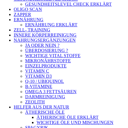
GESUNDHEITSLEVEL CHECK ERKLÄRT
OLIGO SCAN
ZAPPER
ERNÄHRUNG
ERNÄHRUNG ERKLÄRT
ZELL- TRAINING
INNERE KÖRPERREINIGUNG
NAHRUNGSERGÄNZUNGEN
JA ODER NEIN ?
ÜBERDOSIERUNG ?
WICHTIGE VITAL STOFFE
MIKRONÄHRSTOFFE
EINZELPRODUKTE
VITAMIN C
VITAMIN D3
Q-10 / UBIQUINOL
B-VITAMINE
OMEGA 3 FETTSÄUREN
DARMREINIGUNG
ZEOLITH
HELFER AUS DER NATUR
ÄTHERISCHE ÖLE
ÄTHERISCHE ÖLE ERKLÄRT
WICHTIGE ÖLE UND MISCHUNGEN
SPAGYRIK