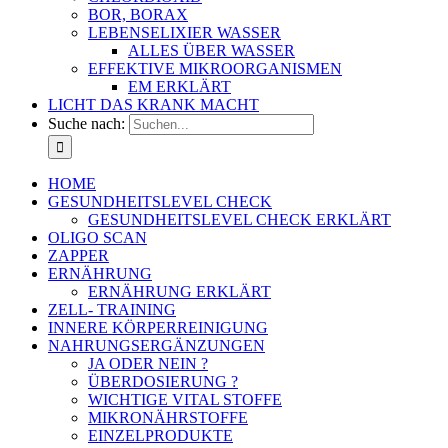
BOR, BORAX
LEBENSELIXIER WASSER
ALLES ÜBER WASSER
EFFEKTIVE MIKROORGANISMEN
EM ERKLÄRT
LICHT DAS KRANK MACHT
Suche nach:
HOME
GESUNDHEITSLEVEL CHECK
GESUNDHEITSLEVEL CHECK ERKLÄRT
OLIGO SCAN
ZAPPER
ERNÄHRUNG
ERNÄHRUNG ERKLÄRT
ZELL- TRAINING
INNERE KÖRPERREINIGUNG
NAHRUNGSERGÄNZUNGEN
JA ODER NEIN ?
ÜBERDOSIERUNG ?
WICHTIGE VITAL STOFFE
MIKRONÄHRSTOFFE
EINZELPRODUKTE