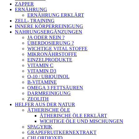
ZAPPER
ERNÄHRUNG
ERNÄHRUNG ERKLÄRT
ZELL- TRAINING
INNERE KÖRPERREINIGUNG
NAHRUNGSERGÄNZUNGEN
JA ODER NEIN ?
ÜBERDOSIERUNG ?
WICHTIGE VITAL STOFFE
MIKRONÄHRSTOFFE
EINZELPRODUKTE
VITAMIN C
VITAMIN D3
Q-10 / UBIQUINOL
B-VITAMINE
OMEGA 3 FETTSÄUREN
DARMREINIGUNG
ZEOLITH
HELFER AUS DER NATUR
ÄTHERISCHE ÖLE
ÄTHERISCHE ÖLE ERKLÄRT
WICHTIGE ÖLE UND MISCHUNGEN
SPAGYRIK
GRAPEFRUITKERNEXTRAKT
CHLORDIOXID