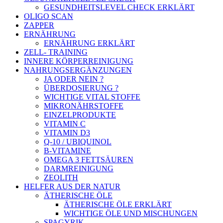
GESUNDHEITSLEVEL CHECK ERKLÄRT
OLIGO SCAN
ZAPPER
ERNÄHRUNG
ERNÄHRUNG ERKLÄRT
ZELL- TRAINING
INNERE KÖRPERREINIGUNG
NAHRUNGSERGÄNZUNGEN
JA ODER NEIN ?
ÜBERDOSIERUNG ?
WICHTIGE VITAL STOFFE
MIKRONÄHRSTOFFE
EINZELPRODUKTE
VITAMIN C
VITAMIN D3
Q-10 / UBIQUINOL
B-VITAMINE
OMEGA 3 FETTSÄUREN
DARMREINIGUNG
ZEOLITH
HELFER AUS DER NATUR
ÄTHERISCHE ÖLE
ÄTHERISCHE ÖLE ERKLÄRT
WICHTIGE ÖLE UND MISCHUNGEN
SPAGYRIK